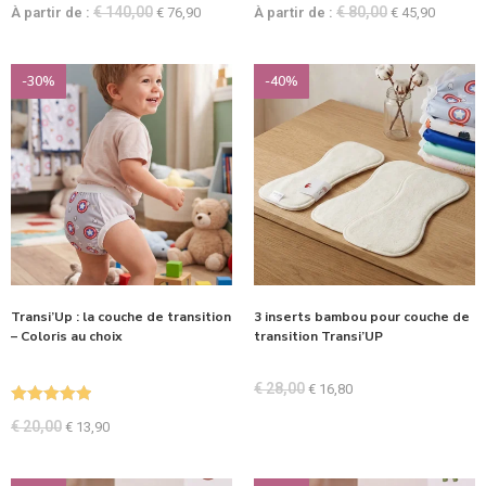
Note
5.00
Note
5.00
€
140,00
€
80,00
À partir de :
€
76,90
À partir de :
€
45,90
sur 5
sur 5
-30%
-40%
Transi’Up : la couche de transition
3 inserts bambou pour couche de
– Coloris au choix
transition Transi’UP
€
28,00
€
16,80
Note
5.00
€
20,00
€
13,90
sur 5