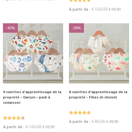
Note
5.00
€
120,00
À partir de :
€
69,90
sur 5
-42%
-38%
9 culottes d’apprentissage de la
6 culottes d’apprentissage de la
propreté – Garçon – pack à
propreté – Filles (A choisir)
composer
Note
4.93
€
80,00
À partir de :
€
49,90
Note
4.50
sur 5
€
120,00
À partir de :
€
69,90
sur 5