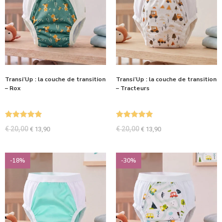
Transi’Up : la couche de transition
Transi’Up : la couche de transition
– Rox
– Tracteurs
Note
5.00
Note
5.00
€
20,00
€
20,00
€
13,90
€
13,90
sur 5
sur 5
-18%
-30%