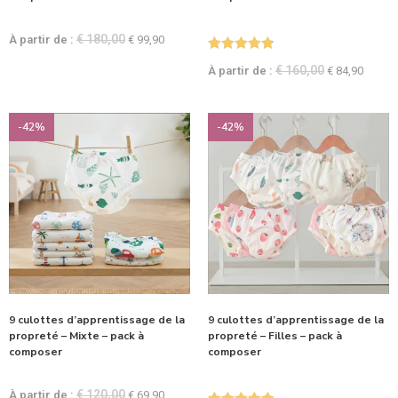
€
180,00
À partir de :
€
99,90
Note
4.82
€
160,00
À partir de :
€
84,90
sur 5
-42%
-42%
9 culottes d’apprentissage de la
9 culottes d’apprentissage de la
propreté – Mixte – pack à
propreté – Filles – pack à
composer
composer
€
120,00
À partir de :
€
69,90