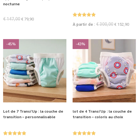
nocturne
€
147,00
€
79,90
Note
5.00
€
300,00
À partir de :
€
152,90
sur 5
-45%
-43%
Lot de 7 Transi’Up : la couche de
lot de 4 Transi’Up : la couche de
transition – personnalisable
transition – coloris au choix