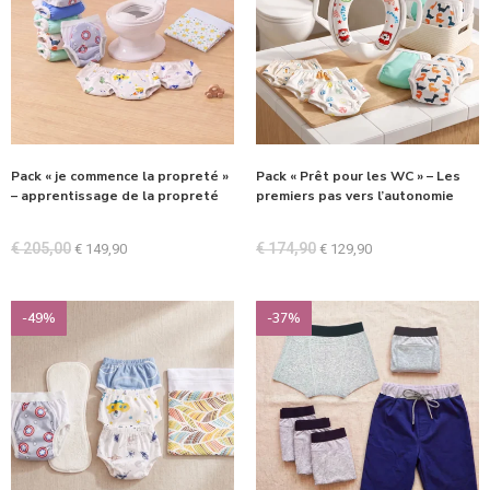
Pack « je commence la propreté »
Pack « Prêt pour les WC » – Les
– apprentissage de la propreté
premiers pas vers l’autonomie
€
205,00
€
174,90
€
149,90
€
129,90
-49%
-37%