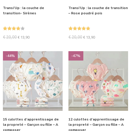
Transi’Up : la couche de
Transi’Up : la couche de transition
transition- Sirènes
– Rose poudré pois
Note
4.00
Note
5.00
€
20,00
€
20,00
€
13,90
€
13,90
sur 5
sur 5
-44%
-47%
15 culottes d’apprentissage de
12 culottes d’apprentissage de
la propreté – Garçon ou fille – A
la propreté – Garçon ou fille – A
composer
composer