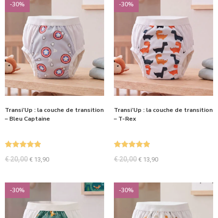
-30%
-30%
Transi’Up : la couche de transition
Transi’Up : la couche de transition
– Bleu Captaine
– T-Rex
Note
5.00
Note
5.00
€
20,00
€
20,00
€
13,90
€
13,90
sur 5
sur 5
-30%
-30%