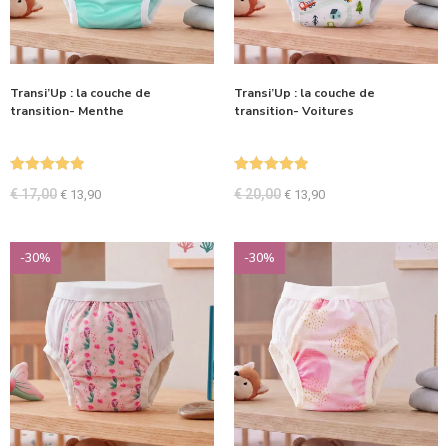
Transi’Up : la couche de
Transi’Up : la couche de
transition- Menthe
transition- Voitures
Note
5.00
Note
5.00
€
17,00
€
20,00
€
13,90
€
13,90
sur 5
sur 5
-30%
-30%