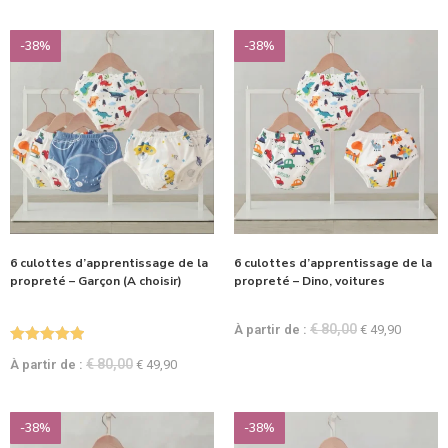
-38%
-38%
6 culottes d’apprentissage de la
6 culottes d’apprentissage de la
propreté – Garçon (A choisir)
propreté – Dino, voitures
€
80,00
À partir de :
€
49,90
Note
5.00
€
80,00
À partir de :
€
49,90
sur 5
-38%
-38%