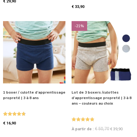
€
29,90
€
33,90
-21%
1 boxer / culotte d’apprentissage
Lot de 3 boxers /culottes
propreté | 3 à 8 ans
d’apprentissage propreté | 3 à 8
ans – couleurs au choix
Note
4.80
€
16,90
Note
5.00
sur 5
€
50,70
À partir de :
€
39,90
sur 5