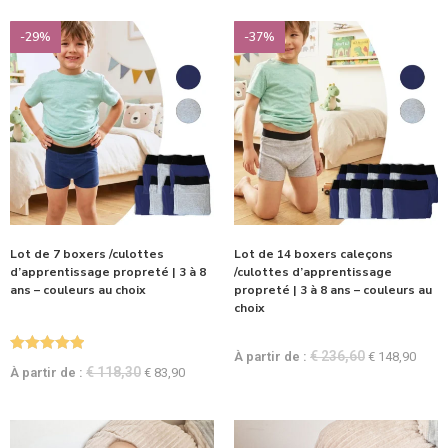
-29%
-37%
Lot de 7 boxers /culottes
Lot de 14 boxers caleçons
d’apprentissage propreté | 3 à 8
/culottes d’apprentissage
ans – couleurs au choix
propreté | 3 à 8 ans – couleurs au
choix
€
236,60
À partir de :
€
148,90
Note
5.00
€
118,30
À partir de :
€
83,90
sur 5