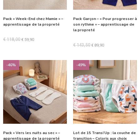
Pack « Week-End chez Mamie » –
Pack Garçon – « Pour progresser à
apprentissage de la propreté
son rythme » – apprentissage de
la propreté
€
118,00
€
59,90
€
143,50
€
89,90
-46%
-49%
Pack « Vers les nuits au sec » –
Lot de 15 Transi’Up : la couche de
apprentissage de la propreté
transition – Coloris aux choix