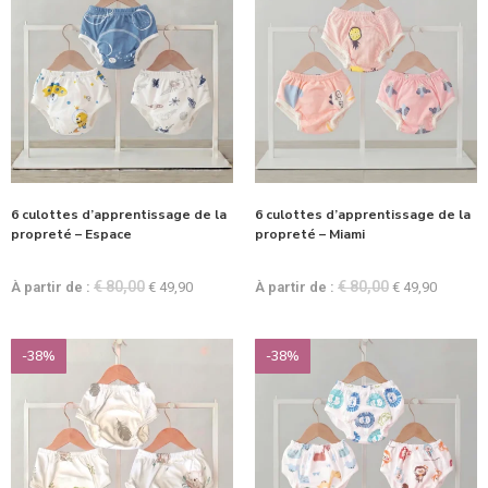
6 culottes d’apprentissage de la
6 culottes d’apprentissage de la
propreté – Espace
propreté – Miami
€
80,00
€
80,00
À partir de :
€
49,90
À partir de :
€
49,90
-38%
-38%