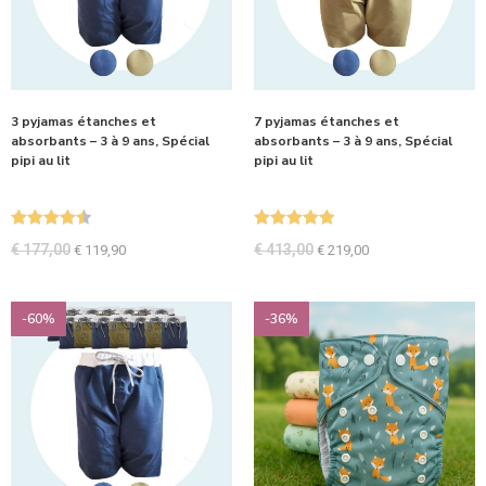
3 pyjamas étanches et
7 pyjamas étanches et
absorbants – 3 à 9 ans, Spécial
absorbants – 3 à 9 ans, Spécial
pipi au lit
pipi au lit
Note
4.50
Note
5.00
€
177,00
€
413,00
€
119,90
€
219,00
sur 5
sur 5
-60%
-36%