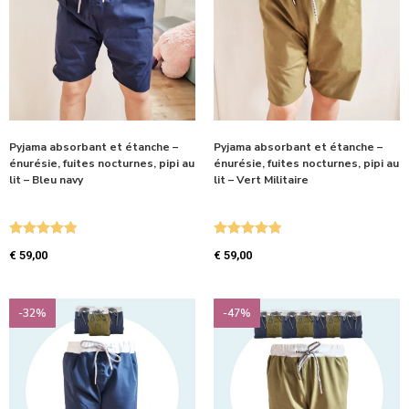
Pyjama absorbant et étanche –
Pyjama absorbant et étanche –
énurésie, fuites nocturnes, pipi au
énurésie, fuites nocturnes, pipi au
lit – Bleu navy
lit – Vert Militaire
Note
5.00
Note
5.00
€
59,00
€
59,00
sur 5
sur 5
-32%
-47%