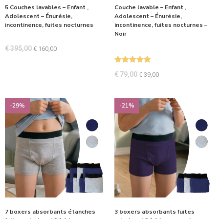
5 Couches lavables – Enfant ,
Couche lavable – Enfant ,
Adolescent – Énurésie,
Adolescent – Énurésie,
incontinence, fuites nocturnes
incontinence, fuites nocturnes –
Noir
€
395,00
€
160,00
Note
5.00
€
79,00
€
39,00
sur 5
-29%
-21%
7 boxers absorbants étanches
3 boxers absorbants fuites