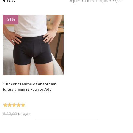
€
16,90
€
116,00
À partir de :
€
56,00
-31%
1 boxer étanche et absorbant
fuites urinaires – Junior Ado
Note
5.00
€
29,00
€
19,90
sur 5