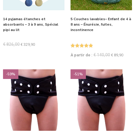
14 pyjamas étanches et
5 Couches lavables– Enfant de 4 à
absorbants – 3 à 9 ans, Spécial
8 ans – Énurésie, fuites,
pipi au lit
incontinence
€
826,00
€
329,90
Note
5.00
€
140,00
À partir de :
€
89,90
sur 5
-59%
-51%