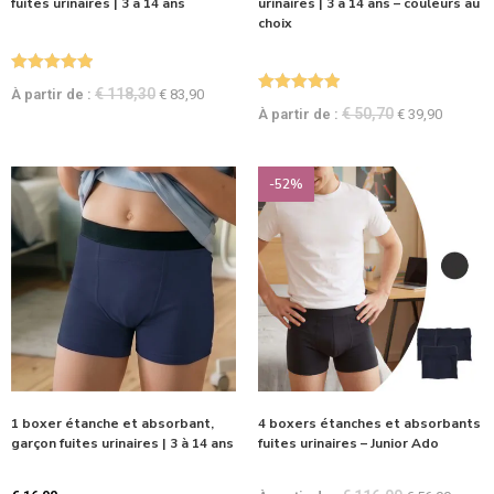
fuites urinaires | 3 à 14 ans
urinaires | 3 à 14 ans – couleurs au
choix
Note
5.00
€
118,30
À partir de :
€
83,90
Note
5.00
sur 5
€
50,70
À partir de :
€
39,90
sur 5
-52%
1 boxer étanche et absorbant,
4 boxers étanches et absorbants
garçon fuites urinaires | 3 à 14 ans
fuites urinaires – Junior Ado