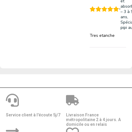
et
absor
– 3 à 
ans,
Spéci
pipi au
Tres etanche
Service client à l'écoute 5j/7
Livraison France
métropolitaine 2 à 4 jours. A
domicile ou en relais​​