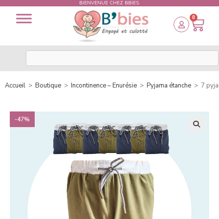
BIENVENUE CHEZ BBIES.
0
Accueil
>
Boutique
>
Incontinence – Enurésie
>
Pyjama étanche
>
7 pyja
-47%