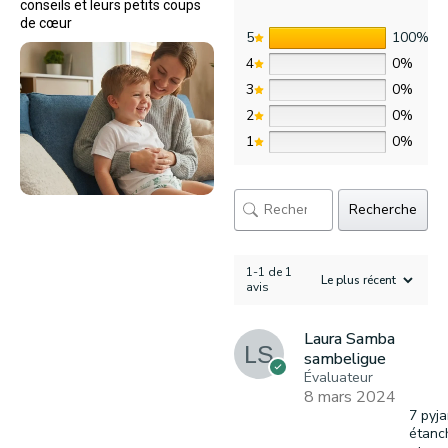
conseils et leurs petits coups
de cœur
5
100%
4
0%
3
0%
2
0%
1
0%
Recherche
1-1 de 1
avis
Laura Samba
sambeligue
Évaluateur
8 mars 2024
7 pyj
étanc