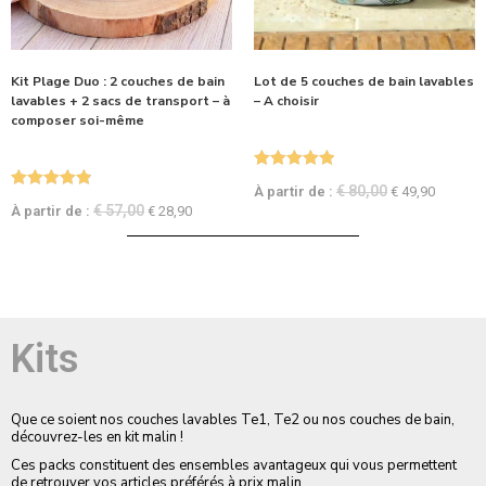
Kit Plage Duo : 2 couches de bain
Lot de 5 couches de bain lavables
lavables + 2 sacs de transport – à
– A choisir
composer soi-même
Note
5.00
€
80,00
À partir de :
€
49,90
Note
4.90
sur 5
€
57,00
À partir de :
€
28,90
sur 5
Kits
Que ce soient nos couches lavables Te1, Te2 ou nos couches de bain,
découvrez-les en kit malin !
Ces packs constituent des ensembles avantageux qui vous permettent
de retrouver vos articles préférés à prix malin.