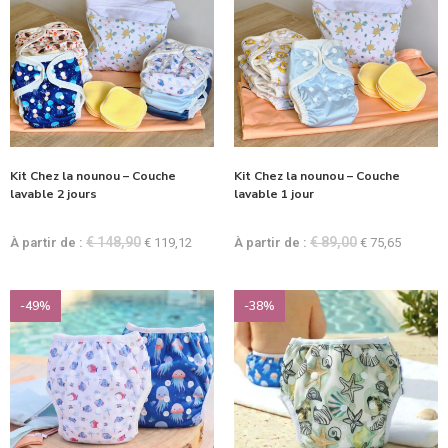
Kit Chez la nounou – Couche
Kit Chez la nounou – Couche
lavable 2 jours
lavable 1 jour
€
148,90
€
89,00
À partir de :
€
119,12
À partir de :
€
75,65
-49%
-38%