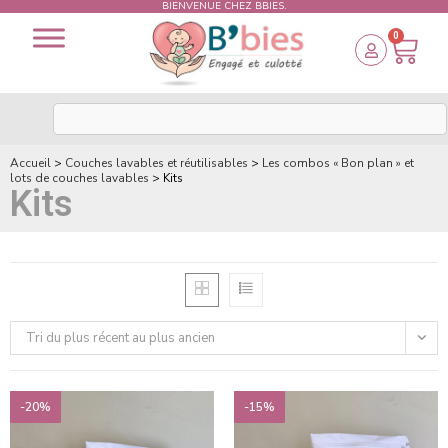
BIENVENUE CHEZ BBIES.
0
Accueil
>
Couches lavables et réutilisables
>
Les combos « Bon plan » et
lots de couches lavables
>
Kits
Kits
Tri du plus récent au plus ancien
-20%
-15%