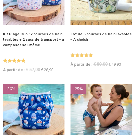
Kit Plage Duo : 2 couches de bain
Lot de 5 couches de bain lavables
lavables + 2 sacs de transport – à
– A choisir
composer soi-même
Note
5.00
€
80,00
À partir de :
€
49,90
Note
4.90
sur 5
€
57,00
À partir de :
€
28,90
sur 5
-36%
-25%