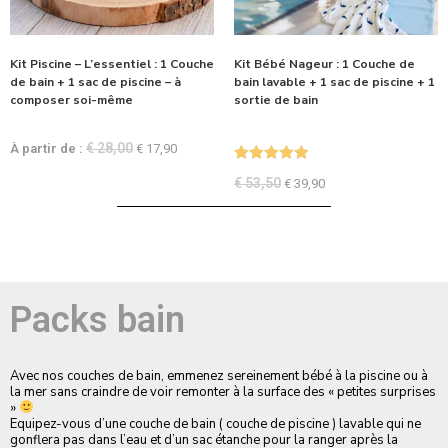
Kit Piscine – L’essentiel : 1 Couche
Kit Bébé Nageur : 1 Couche de
de bain + 1 sac de piscine – à
bain lavable + 1 sac de piscine + 1
composer soi-même
sortie de bain
€
28,00
À partir de :
€
17,90
Note
5.00
€
53,50
€
39,90
sur 5
Packs bain
Avec nos couches de bain, emmenez sereinement bébé à la piscine ou à
la mer sans craindre de voir remonter à la surface des « petites surprises
»
Equipez-vous d’une couche de bain ( couche de piscine ) lavable qui ne
gonflera pas dans l’eau et d’un sac étanche pour la ranger après la