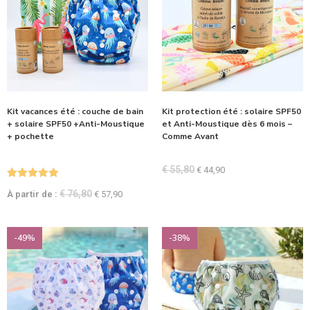
Kit vacances été : couche de bain
Kit protection été : solaire SPF50
+ solaire SPF50 +Anti-Moustique
et Anti-Moustique dès 6 mois –
+ pochette
Comme Avant
€
55,80
€
44,90
Note
5.00
€
76,80
À partir de :
€
57,90
sur 5
-49%
-38%