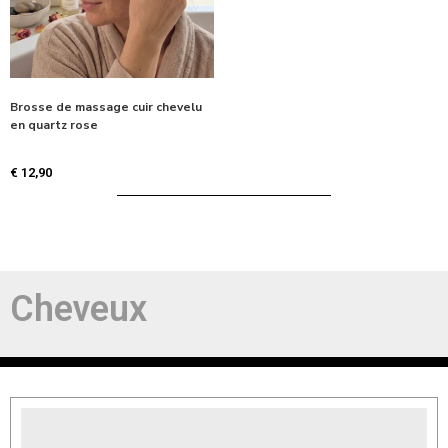
Brosse de massage cuir chevelu
en quartz rose
€
12,90
Cheveux