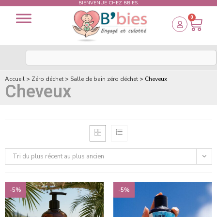
BIENVENUE CHEZ BBIES.
0
Accueil
>
Zéro déchet
>
Salle de bain zéro déchet
>
Cheveux
Cheveux
Tri du plus récent au plus ancien
-5%
-5%