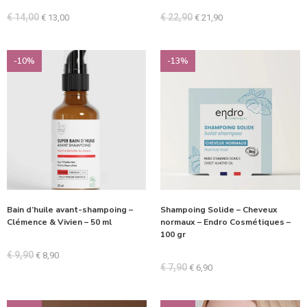
€
14,00
€
22,90
€
13,00
€
21,90
-10%
-13%
Bain d’huile avant-shampoing –
Shampoing Solide – Cheveux
Clémence & Vivien – 50 ml
normaux – Endro Cosmétiques –
100 gr
€
9,90
€
8,90
€
7,90
€
6,90