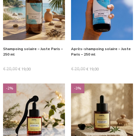
Shampoing solaire – Juste Paris –
Après-shampoing solaire – Juste
250 ml
Paris – 250 ml
€
20,00
€
20,00
€
19,00
€
19,00
-2%
-3%