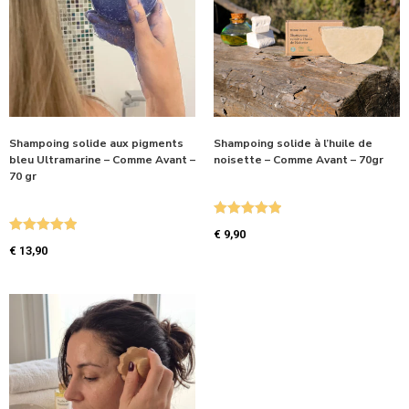
Shampoing solide aux pigments
Shampoing solide à l’huile de
bleu Ultramarine – Comme Avant –
noisette – Comme Avant – 70gr
70 gr
Note
5.00
€
9,90
Note
5.00
sur 5
€
13,90
sur 5