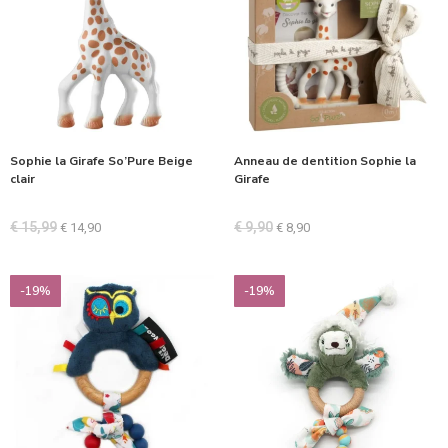
Sophie la Girafe So’Pure Beige
Anneau de dentition Sophie la
clair
Girafe
€
15,99
€
9,90
€
14,90
€
8,90
-19%
-19%