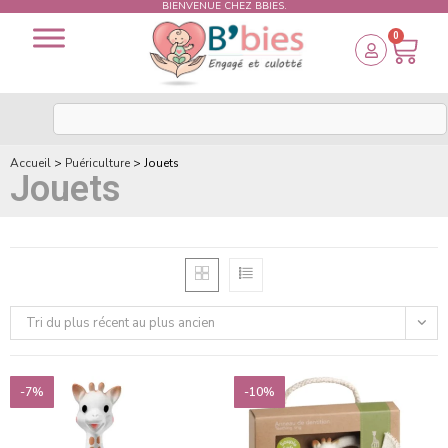
BIENVENUE CHEZ BBIES.
0
Accueil
>
Puériculture
>
Jouets
Jouets
Tri du plus récent au plus ancien
-7%
-10%