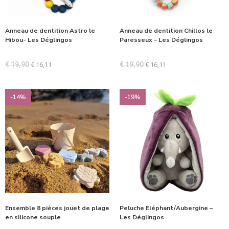
Anneau de dentition Astro le
Anneau de dentition Chillos le
Hibou- Les Déglingos
Paresseux – Les Déglingos
€
19,90
€
19,90
€
16,11
€
16,11
-14%
-19%
Ensemble 8 pièces jouet de plage
Peluche Eléphant/Aubergine –
en silicone souple
Les Déglingos