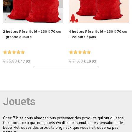
2 hottes Père Noël – 130 X 70 cm
4 hottes Père Noël – 130 X 70 cm
– grande qualité
– Velours épais
Note
5.00
Note
5.00
€
35,80
€
71,60
€
17,90
€
29,90
sur 5
sur 5
Jouets
Chez B’bies nous aimons vous présenter des produits qui ont du sens.
C’est pour cela que nos jouets éveillent et stimulent les sensations de
bébé. Retrouvez des produits originaux que vous ne trouverez pas