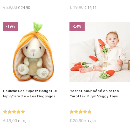
€
29,00
€
19,90
€
24,90
€
16,11
-19%
-14%
Peluche Les Flipetz Gadget le
Hochet pour bébé en coton –
lapin/carotte – Les Déglingos
Carotte- Muym Veggy Toys
Note
5.00
Note
5.00
€
19,90
€
20,90
€
16,11
€
17,91
sur 5
sur 5