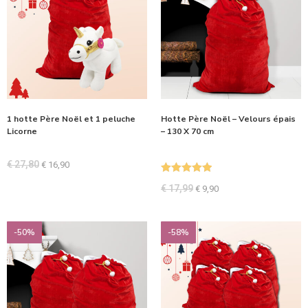
1 hotte Père Noël et 1 peluche
Hotte Père Noël – Velours épais
Licorne
– 130 X 70 cm
€
27,80
€
16,90
Note
5.00
€
17,99
€
9,90
sur 5
-50%
-58%