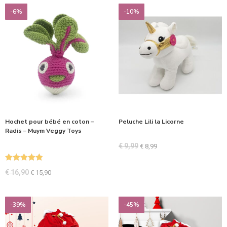
-6%
-10%
Hochet pour bébé en coton –
Peluche Lili la Licorne
Radis – Muym Veggy Toys
€
9,99
€
8,99
Note
5.00
€
16,90
€
15,90
sur 5
-39%
-45%