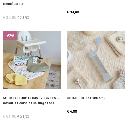
congélateur
€
34,90
€
36,00
€
24,90
-62%
Kit protection repas : 7 bavoirs, 1
Recueil colostrum 5ml
bavoir silicone et 10 lingettes
€
6,00
€
91,90
€
34,90