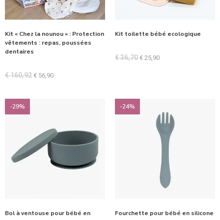
Kit « Chez la nounou » : Protection
Kit toilette bébé ecologique
vêtements : repas, poussées
dentaires
€
36,70
€
25,90
€
160,92
€
56,90
-29%
-24%
Bol à ventouse pour bébé en
Fourchette pour bébé en silicone