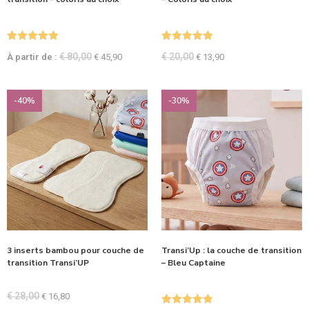
Note
5.00
Note
5.00
€
80,00
€
20,00
À partir de :
€
45,90
€
13,90
sur 5
sur 5
-40%
-30%
3 inserts bambou pour couche de
Transi’Up : la couche de transition
transition Transi’UP
– Bleu Captaine
€
28,00
€
16,80