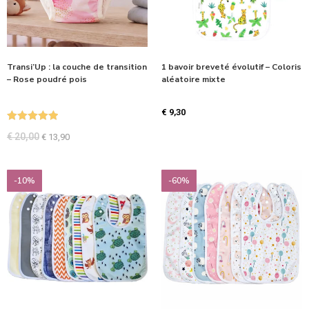
Transi’Up : la couche de transition
1 bavoir breveté évolutif – Coloris
– Rose poudré pois
aléatoire mixte
€
9,30
Note
5.00
€
20,00
€
13,90
sur 5
-10%
-60%