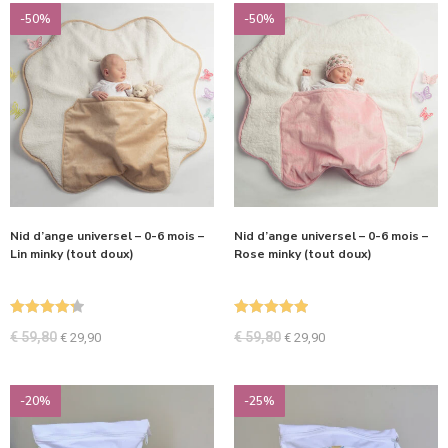
-50%
-50%
Nid d’ange universel – 0-6 mois –
Nid d’ange universel – 0-6 mois –
Lin minky (tout doux)
Rose minky (tout doux)
Note
4.33
Note
5.00
€
59,80
€
59,80
€
29,90
€
29,90
sur 5
sur 5
-20%
-25%