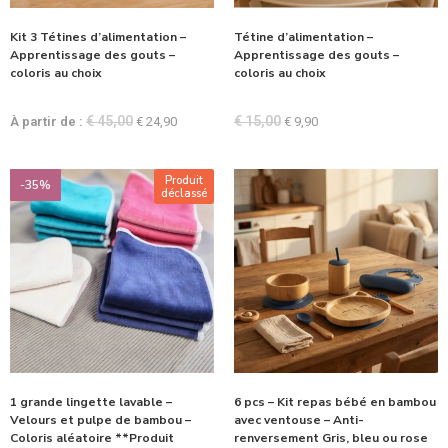
Kit 3 Tétines d’alimentation –
Tétine d’alimentation –
Apprentissage des gouts –
Apprentissage des gouts –
coloris au choix
coloris au choix
€
45,00
€
15,00
À partir de :
€
24,90
€
9,90
Produit
-35%
déclassé
1 grande lingette lavable –
6 pcs – Kit repas bébé en bambou
Velours et pulpe de bambou –
avec ventouse – Anti-
Coloris aléatoire **Produit
renversement Gris, bleu ou rose