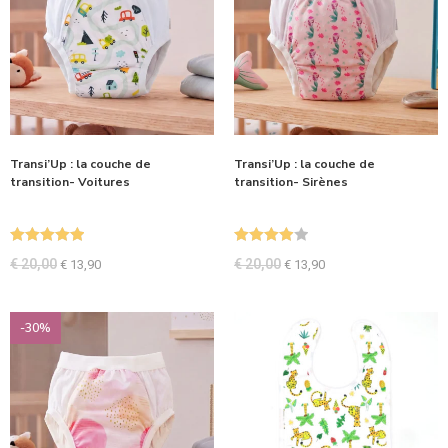
Transi’Up : la couche de
Transi’Up : la couche de
transition- Voitures
transition- Sirènes
Note
5.00
Note
4.00
€
20,00
€
20,00
€
13,90
€
13,90
sur 5
sur 5
-30%