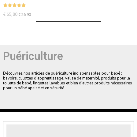
Note
5.00
€
65,00
€
26,90
sur 5
Puériculture
Découvrez nos articles de puériculture indispensables pour bébé :
bavoirs, culottes d’apprentissage, valise de maternité, produits pour la
toilette de bébé, lingettes lavables et bien d’autres produits nécessaires
pour un bébé apaisé et en sécurité.