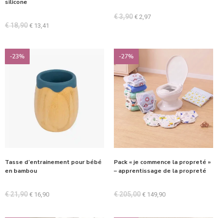
silicone
€
3,90
€
2,97
€
18,90
€
13,41
-23%
-27%
Tasse d’entrainement pour bébé
Pack « je commence la propreté »
en bambou
– apprentissage de la propreté
€
21,90
€
205,00
€
16,90
€
149,90