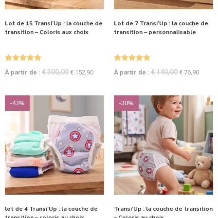
Lot de 15 Transi’Up : la couche de
Lot de 7 Transi’Up : la couche de
transition – Coloris aux choix
transition – personnalisable
Note
5.00
Note
5.00
€
300,00
€
140,00
À partir de :
€
152,90
À partir de :
€
76,90
sur 5
sur 5
-43%
-30%
lot de 4 Transi’Up : la couche de
Transi’Up : la couche de transition
transition – coloris au choix
– Coloris au choix