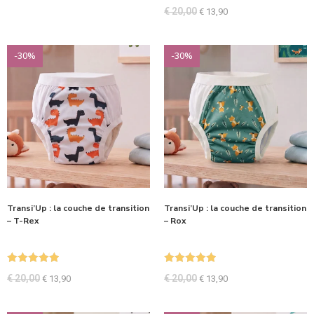
Note
5.00
€
20,00
€
13,90
sur 5
-30%
-30%
Transi’Up : la couche de transition
Transi’Up : la couche de transition
– T-Rex
– Rox
Note
5.00
Note
5.00
€
20,00
€
20,00
€
13,90
€
13,90
sur 5
sur 5