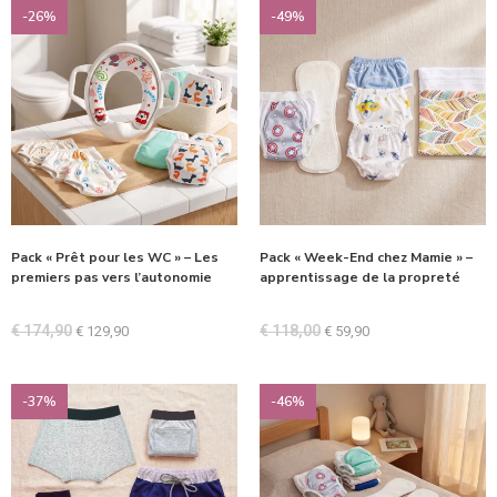
-26%
-49%
Pack « Prêt pour les WC » – Les
Pack « Week-End chez Mamie » –
premiers pas vers l’autonomie
apprentissage de la propreté
€
174,90
€
118,00
€
129,90
€
59,90
-37%
-46%