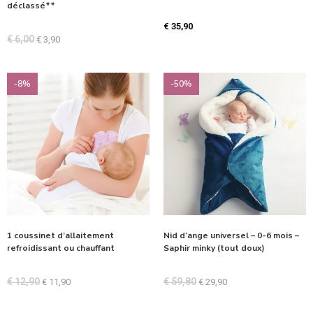
déclassé**
€
35,90
€
6,00
€
3,90
-8%
-50%
1 coussinet d’allaitement
Nid d’ange universel – 0-6 mois –
refroidissant ou chauffant
Saphir minky (tout doux)
€
12,90
€
59,80
€
11,90
€
29,90