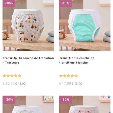
-30%
-18%
Transi’Up : la couche de transition
Transi’Up : la couche de
– Tracteurs
transition- Menthe
Note
5.00
Note
5.00
€
20,00
€
17,00
€
13,90
€
13,90
sur 5
sur 5
-30%
-30%