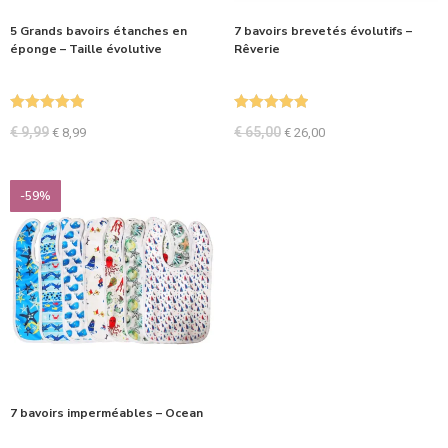
5 Grands bavoirs étanches en
7 bavoirs brevetés évolutifs –
éponge – Taille évolutive
Rêverie
Note
5.00
Note
5.00
€
9,99
€
65,00
€
8,99
€
26,00
sur 5
sur 5
-59%
7 bavoirs imperméables – Ocean