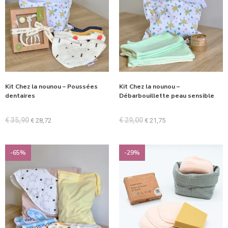
Kit Chez la nounou – Poussées
Kit Chez la nounou –
dentaires
Débarbouillette peau sensible
€
35,90
€
29,00
€
28,72
€
21,75
-65%
-29%