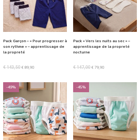
Pack Garçon – « Pour progresser à
Pack « Vers les nuits au sec » –
son rythme » – apprentissage de
apprentissage de la propreté
la propreté
nocturne
€
143,50
€
147,00
€
89,90
€
79,90
-49%
-45%