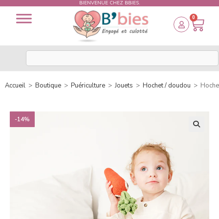
BIENVENUE CHEZ BBIES.
0
Accueil
>
Boutique
>
Puériculture
>
Jouets
>
Hochet / doudou
>
Hoche
-14%