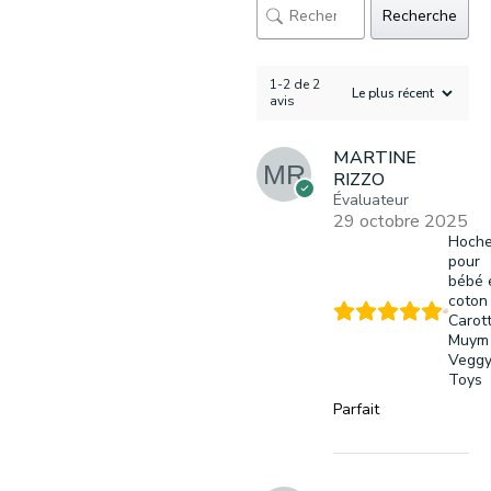
Recherche
1-2 de 2
avis
MARTINE
RIZZO
Évaluateur
29 octobre 2025
Hoche
pour
bébé 
coton
Carot
Muym
Vegg
Toys
Parfait