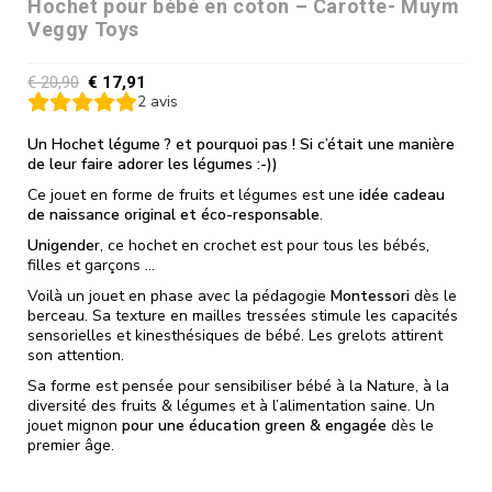
Hochet pour bébé en coton – Carotte- Muym
Veggy Toys
€
20,90
€
17,91
2
avis
Un Hochet légume ? et pourquoi pas ! Si c’était une manière
de leur faire adorer les légumes :-))
Ce jouet en forme de fruits et légumes est une
idée cadeau
de naissance original et éco-responsable
.
Unigender
, ce hochet en crochet est pour tous les bébés,
filles et garçons …
Voilà un jouet en phase avec la pédagogie
Montessori
dès le
berceau. Sa texture en mailles tressées stimule les capacités
sensorielles et kinesthésiques de bébé. Les grelots attirent
son attention.
Sa forme est pensée pour sensibiliser bébé à la Nature, à la
diversité des fruits & légumes et à l’alimentation saine. Un
jouet mignon
pour une éducation green & engagée
dès le
premier âge.