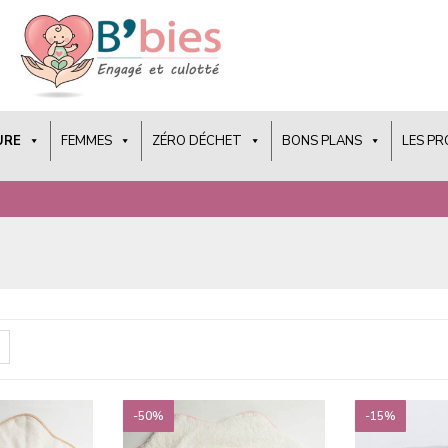
URE
FEMMES
ZÉRO DÉCHET
BONS PLANS
LES P
-50%
-15%