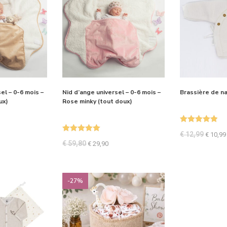
el – 0-6 mois –
Nid d’ange universel – 0-6 mois –
Brassière de n
ux)
Rose minky (tout doux)
Note
5.00
€
12,99
€
10,99
Note
5.00
sur 5
€
59,80
€
29,90
sur 5
-27%