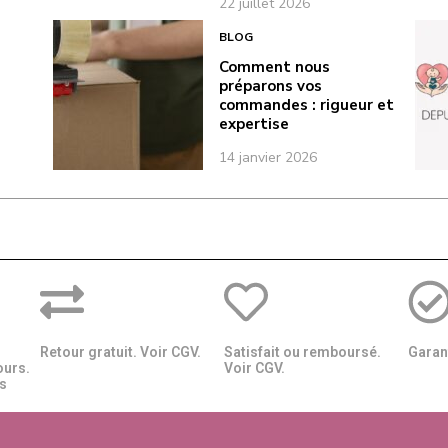
22 juillet 2026
BLOG
Comment nous
préparons vos
commandes : rigueur et
expertise
14 janvier 2026
Retour gratuit. Voir CGV.
Satisfait ou remboursé.
Garant
ours.
Voir CGV.
​​