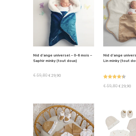
Nid d’ange universel – 0-6 mois –
Nid d’ange univers
Saphir minky (tout doux)
Lin minky (tout do
€
59,80
€
29,90
Note
4.33
€
59,80
€
29,90
sur 5