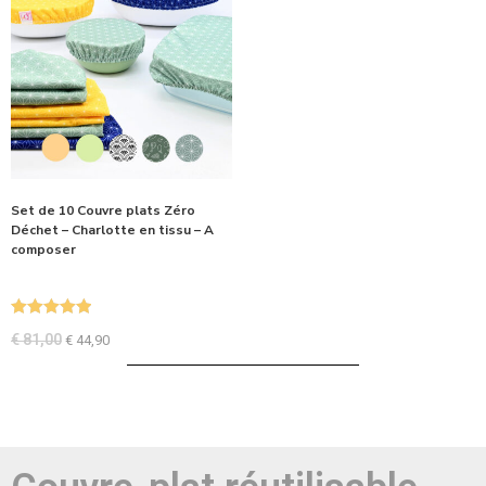
Set de 10 Couvre plats Zéro
Déchet – Charlotte en tissu – A
composer
Note
5.00
€
81,00
€
44,90
sur 5