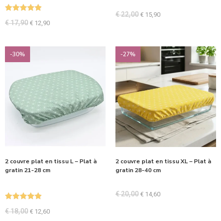
€
22,00
€
15,90
Note
5.00
€
17,90
€
12,90
sur 5
-30%
-27%
2 couvre plat en tissu L – Plat à
2 couvre plat en tissu XL – Plat à
gratin 21-28 cm
gratin 28-40 cm
€
20,00
€
14,60
Note
5.00
€
18,00
€
12,60
sur 5