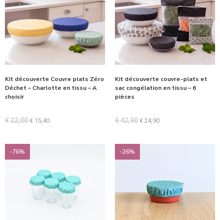
Kit découverte Couvre plats Zéro
Kit découverte couvre-plats et
Déchet – Charlotte en tissu – A
sac congélation en tissu – 6
choisir
pièces
€
22,00
€
42,90
€
15,40
€
24,90
-76%
-26%