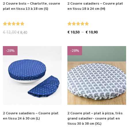
2 Couvre bols – Charlotte, couvre
2 Couvre saladiers – Couvre plat
plat en tissu 13 à 18 cm (S)
en tissu 18 à 24 cm (M)
Note
5.00
Note
5.00
€
12,00
€
10,50
–
€
10,90
€
8,40
sur 5
sur 5
-28%
-28%
2 Couvre saladiers – Couvre plat
2 Couvre plat – plat à pizza, très
en tissu 24 à 30 cm (L)
grand saladier- couvre plat en
tissu 30 à 38 cm (XL)