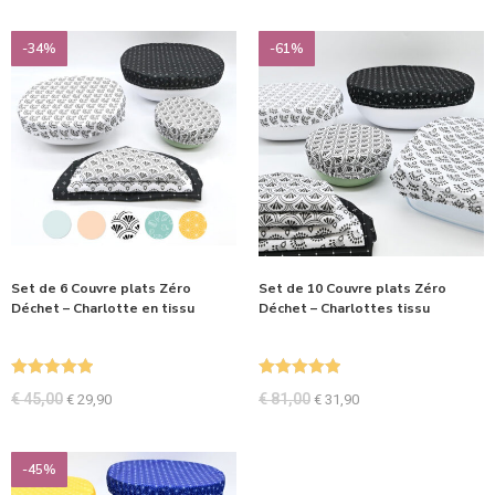
-34%
-61%
Set de 6 Couvre plats Zéro
Set de 10 Couvre plats Zéro
Déchet – Charlotte en tissu
Déchet – Charlottes tissu
Note
5.00
Note
5.00
€
45,00
€
81,00
€
29,90
€
31,90
sur 5
sur 5
-45%