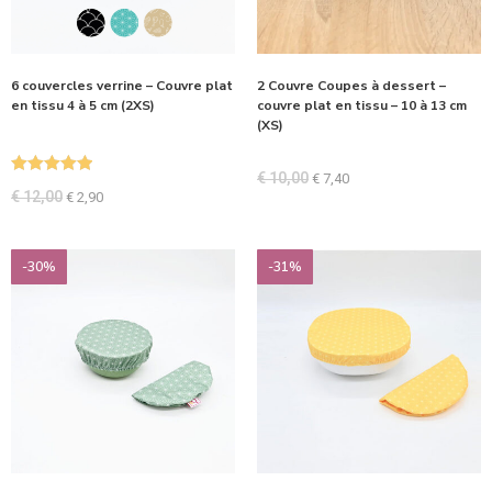
6 couvercles verrine – Couvre plat
2 Couvre Coupes à dessert –
en tissu 4 à 5 cm (2XS)
couvre plat en tissu – 10 à 13 cm
(XS)
€
10,00
€
7,40
Note
5.00
€
12,00
€
2,90
sur 5
-30%
-31%