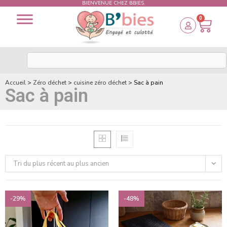
BIENVENUE CHEZ BBIES.
0
Accueil
>
Zéro déchet
>
cuisine zéro déchet
>
Sac à pain
Sac à pain
Tri du plus récent au plus ancien
-29%
-48%