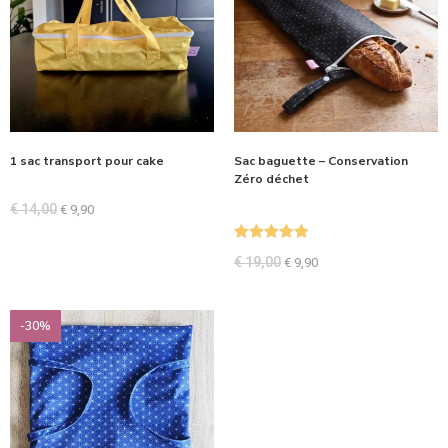
1 sac transport pour cake
Sac baguette – Conservation
Zéro déchet
€
14,00
€
9,90
Note
5.00
€
19,00
€
9,90
sur 5
-30%