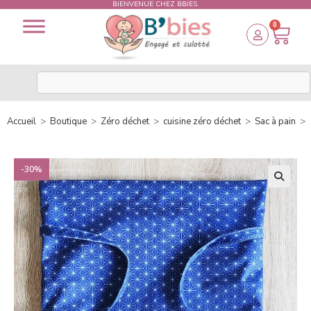
BIENVENUE CHEZ BBIES.
0
Accueil
>
Boutique
>
Zéro déchet
>
cuisine zéro déchet
>
Sac à pain
>
-30%