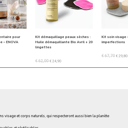
ntaire pour
Kit démaquillage peaux sèches :
Kit soin visage
te – ENOVA
Huile démaquillante Bio Avril + 20
imperfections
lingettes
€
67,70
€
29,80
€
62,00
€
24,90
s visage et corps naturels, qui respecteront aussi bien la planète
vables et réutilisables.