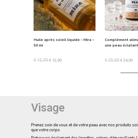
Huile après soleil liquide – Mira –
Complément alime
50 ml
une peau éclatan
€
13,90
€
25,00
€
12,90
€
24,00
Visage
Prenez soin de vous et de votre peau avec nos produits soin
que votre corps.
Retrouvez également des lingettes, cotons démaquillants la