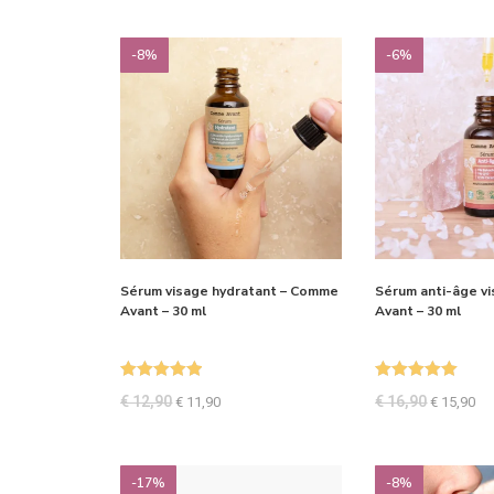
-8%
-6%
Sérum visage hydratant – Comme
Sérum anti-âge v
Avant – 30 ml
Avant – 30 ml
Note
5.00
Note
5.00
€
12,90
€
16,90
€
11,90
€
15,90
sur 5
sur 5
-17%
-8%