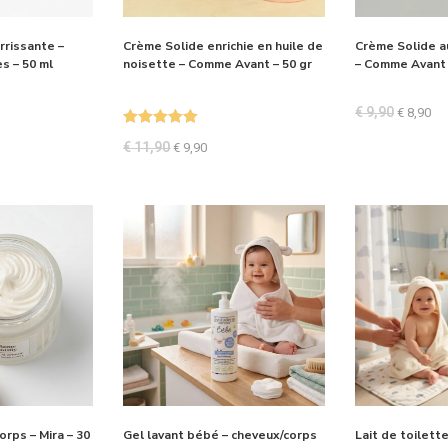
rrissante –
Crème Solide enrichie en huile de
Crème Solide a
s – 50 ml
noisette – Comme Avant – 50 gr
– Comme Avant 
€
9,90
€
8,90
Note
5.00
€
11,90
€
9,90
sur 5
orps – Mira – 30
Gel lavant bébé – cheveux/corps
Lait de toilett