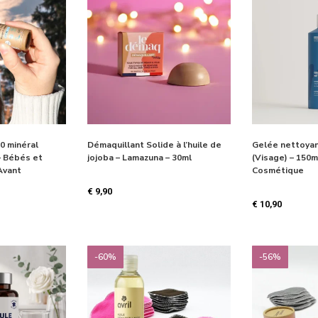
50 minéral
Démaquillant Solide à l’huile de
Gelée nettoyan
– Bébés et
jojoba – Lamazuna – 30ml
(Visage) – 150m
Avant
Cosmétique
€
9,90
€
10,90
-60%
-56%