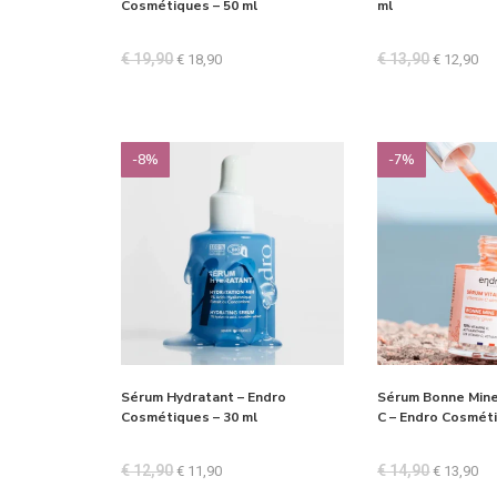
Cosmétiques – 50 ml
ml
€
19,90
€
13,90
€
18,90
€
12,90
-8%
-7%
Sérum Hydratant – Endro
Sérum Bonne Mine
Cosmétiques – 30 ml
C – Endro Cosméti
€
12,90
€
14,90
€
11,90
€
13,90