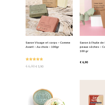
Savon Visage et corps – Comme
Savon à l’huile de
Avant – Au choix – 100gr
peaux sèches – C
100 gr
€
6,90
Note
5.00
€
6,90
€
5,90
sur 5