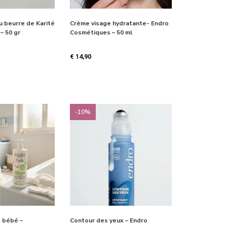
u beurre de Karité
Crème visage hydratante- Endro
– 50 gr
Cosmétiques – 50 ml
€
14,90
-10%
e bébé –
Contour des yeux – Endro