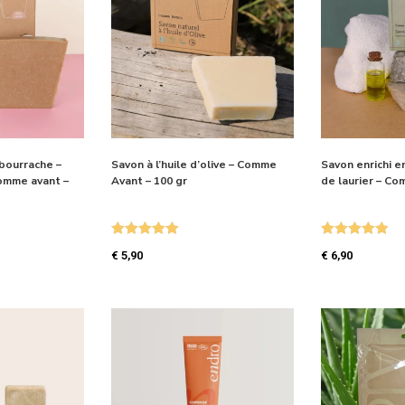
 bourrache –
Savon à l’huile d’olive – Comme
Savon enrichi e
omme avant –
Avant – 100 gr
de laurier – Co
Note
5.00
Note
5.00
€
5,90
€
6,90
sur 5
sur 5