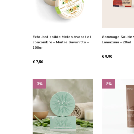
Exfoliant solide Melon Avocat et
Gommage Solide v
concombre – Maître Savonitto –
Lamazuna – 28ml
100gr
€
9,90
€
7,50
-3%
-8%