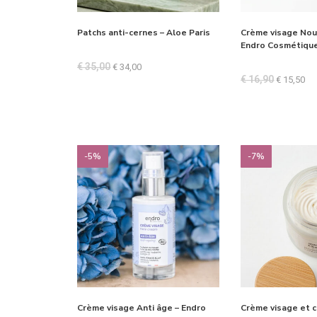
Patchs anti-cernes – Aloe Paris
Crème visage Nou
Endro Cosmétique
€
35,00
€
34,00
€
16,90
€
15,50
-5%
-7%
Crème visage Anti âge – Endro
Crème visage et c