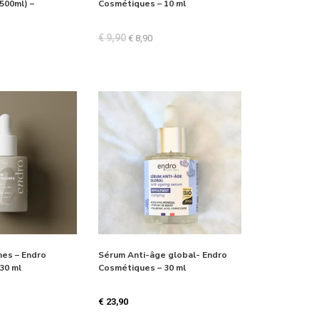
(500ml) –
Cosmétiques – 10 ml
€
9,90
€
8,90
hes – Endro
Sérum Anti-âge global- Endro
30 ml
Cosmétiques – 30 ml
€
23,90