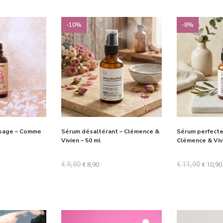
-10%
-8%
isage – Comme
Sérum désaltérant – Clémence &
Sérum perfecte
Vivien – 50 ml
Clémence & Vivi
€
9,90
€
11,90
€
8,90
€
10,90