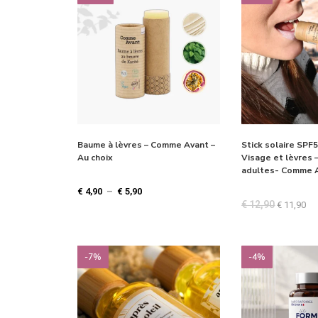
Baume à lèvres – Comme Avant –
Stick solaire SPF
Au choix
Visage et lèvres 
adultes- Comme 
€
4,90
–
€
5,90
€
12,90
€
11,90
-7%
-4%