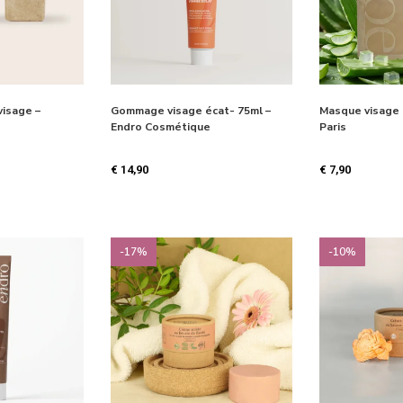
isage –
Gommage visage écat- 75ml –
Masque visage 
Endro Cosmétique
Paris
€
14,90
€
7,90
-17%
-10%