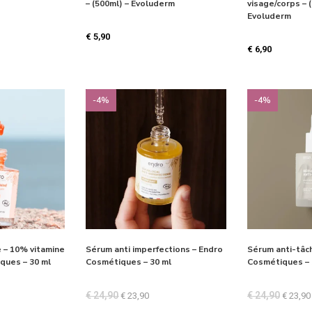
– (500ml) – Evoluderm
visage/corps – 
Evoluderm
€
5,90
€
6,90
-4%
-4%
 – 10% vitamine
Sérum anti imperfections – Endro
Sérum anti-tâc
ques – 30 ml
Cosmétiques – 30 ml
Cosmétiques – 
€
24,90
€
24,90
€
23,90
€
23,90