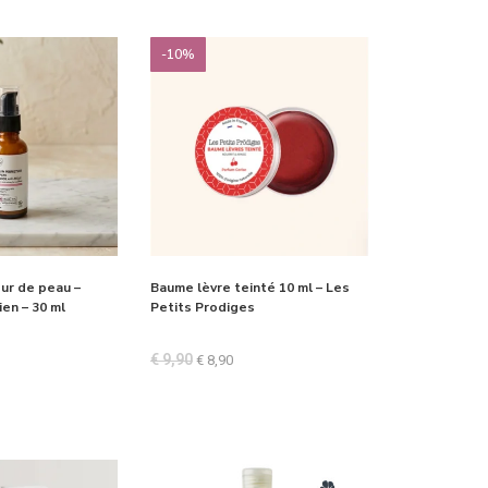
-10%
ur de peau –
Baume lèvre teinté 10 ml – Les
en – 30 ml
Petits Prodiges
€
9,90
€
8,90