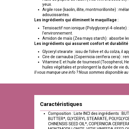
yeux.
Argile rose (kaolin, illite, montmorillonite) : mé
adoucissantes.
Les ingrédients qui éliminent le maquillage :
Tensioactif non ionique (Polyglyceryl-4-oleate) 
l’environnement.
Amidon de maïs (Zea mays starch) : absorbe les 
Les ingrédients qui assurent confort et durabilité 
Glyceryl stearate : issu de l’olive et du colza, i
Cire de carnauba (Copernicia cerifera cera) : ren
Vitamine E et huile de tournesol (Tocopherol, He
huiles végétales et prolongent la durée de vie du
Il vous manque une info ? Nous sommes disponible au 0
Caractéristiques
Composition : Liste INCI des ingrédients 
BUTTER*, GLYCERYL STEARATE, POLYGLYC
CHINENSIS SEED OIL*, COPERNICIA CERIFE