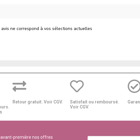
 avis ne correspond à vos sélections actuelles
Retour gratuit. Voir CGV.
Satisfait ou remboursé.
Garant
ours.
Voir CGV.
​​
 avant-première nos offres