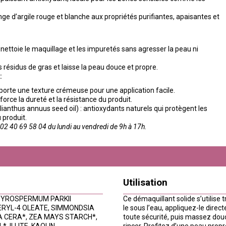
lange d’argile rouge et blanche aux propriétés purifiantes, apaisantes et
: nettoie le maquillage et les impuretés sans agresser la peau ni
résidus de gras et laisse la peau douce et propre.
:
l apporte une texture crémeuse pour une application facile.
force la dureté et la résistance du produit.
lianthus annuus seed oil) : antioxydants naturels qui protègent les
 produit.
2 40 69 58 04 du lundi au vendredi de 9h à 17h.
Utilisation
: BUTYROSPERMUM PARKII
Ce démaquillant solide s’utilise 
ERYL-4 OLEATE, SIMMONDSIA
le sous l’eau, appliquez-le direct
RA CERA*, ZEA MAYS STARCH*,
toute sécurité, puis massez dou