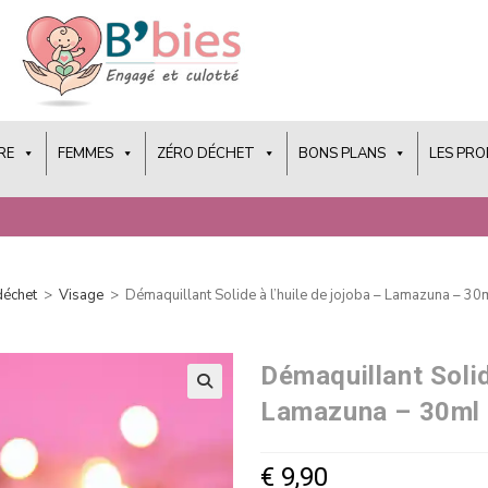
RE
FEMMES
ZÉRO DÉCHET
BONS PLANS
LES PR
déchet
>
Visage
>
Démaquillant Solide à l’huile de jojoba – Lamazuna – 30
Démaquillant Solid
Lamazuna – 30ml
€
9,90