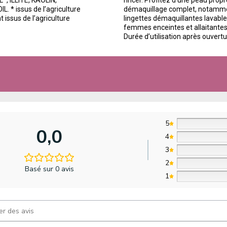
, ILLITE, KAOLIN,
rincer. Profitez d’une peau propr
* issus de l’agriculture
démaquillage complet, notamme
 issus de l’agriculture
lingettes démaquillantes lavables
femmes enceintes et allaitantes.
Durée d’utilisation après ouvertu
5
0,0
4
3
2
Basé sur 0 avis
1