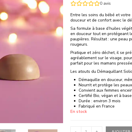
0
avis
Entre les soins du bébé et votre
douceur et de confort avec le d
Sa formule à base d’huiles végét
en douceur tout en protégeant le
paupières. Résultat : une peau pr
rougeurs.
Pratique et zéro déchet, il se p
agréablement sur le visage, pour
parfait pour les mamans pressée
Les atouts du Démaquillant Sol
Démaquille en douceur, mêm
Nourrit et protège les peaux
Convient aux femmes enceint
Certifié Bio, végan et à base
Durée : environ 3 mois
Fabriqué en France
En stock
-
+
AJOUTER 