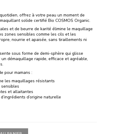
 quotidien, offrez à votre peau un moment de
émaquillant solide certifié Bio COSMOS Organic.
ales et de beurre de karité élimine le maquillage
s zones sensibles comme les cils et les
opre, nourrie et apaisée, sans tiraillements ni
résente sous forme de demi-sphère qui glisse
 un démaquillage rapide, efficace et agréable,
s.
ide pour mamans :
e les maquillages résistants
 sensibles
es et allaitantes
 d’ingrédients d’origine naturelle
AU PANIER