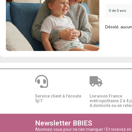
0 de 0 avis
Désolé, aucun
Service client à l'écoute
Livraison France
5j/7
métropolitaine 2 à 4 j
A domicile ou en relais
Newsletter BBIES
Abonnez-vous pour ne rien manquer ! Et recevez en