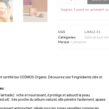
Gagnez 1 point en achetant ce 
UGS
LAMAZ-01
Catégories
Salle de bain zér
Marque :
Lamazuna
 et certifié bio COSMOS Organic. Découvrez ses 9 ingrédients clés et
au :
rtrade) : riche et nourrissant, il protège et adoucit la peau.
d oil) : très proche du sébum naturel, elle pénètre facilement, apaise
l) : puissant antioxydant, idéale pour les zones sensibles comme les