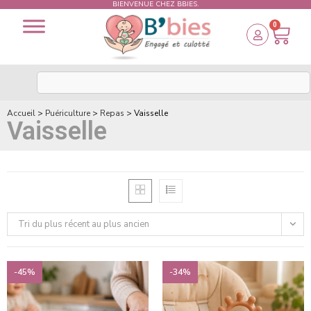
BIENVENUE CHEZ BBIES.
0
Accueil
>
Puériculture
>
Repas
>
Vaisselle
Vaisselle
Tri du plus récent au plus ancien
-45%
-34%