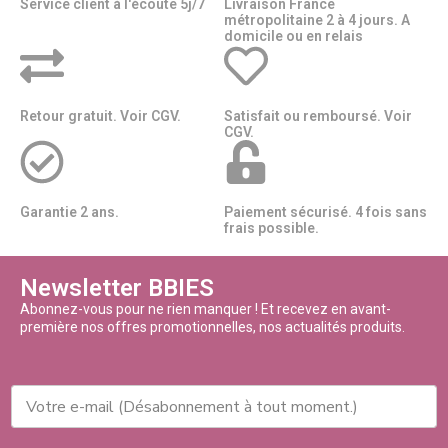
Service client à l'écoute 5j/7
Livraison France
métropolitaine 2 à 4 jours. A
domicile ou en relais​​
Retour gratuit. Voir CGV.
Satisfait ou remboursé. Voir
CGV.
Garantie 2 ans.
Paiement sécurisé. 4 fois sans
frais possible.
Newsletter BBIES
Abonnez-vous pour ne rien manquer ! Et recevez en avant-
première nos offres promotionnelles, nos actualités produits.