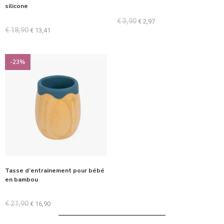
silicone
€
3,90
€
2,97
€
18,90
€
13,41
-23%
Tasse d’entrainement pour bébé
en bambou
€
21,90
€
16,90