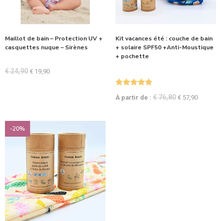
Maillot de bain – Protection UV +
Kit vacances été : couche de bain
casquettes nuque – Sirènes
+ solaire SPF50 +Anti-Moustique
+ pochette
€
24,90
€
19,90
Note
5.00
€
76,80
À partir de :
€
57,90
sur 5
-20%