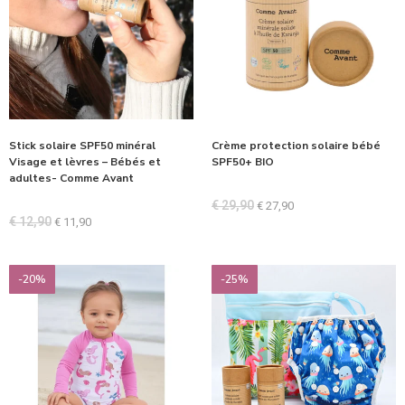
Stick solaire SPF50 minéral
Crème protection solaire bébé
Visage et lèvres – Bébés et
SPF50+ BIO
adultes- Comme Avant
€
29,90
€
27,90
€
12,90
€
11,90
-20%
-25%