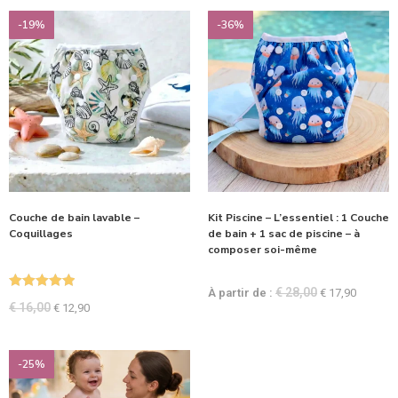
-19%
-36%
Couche de bain lavable –
Kit Piscine – L’essentiel : 1 Couche
Coquillages
de bain + 1 sac de piscine – à
composer soi-même
€
28,00
À partir de :
€
17,90
Note
5.00
€
16,00
€
12,90
sur 5
-25%