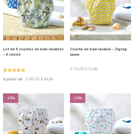
Lot de 5 couches de bain lavables
Couche de bain lavable – Zigzag
– A choisir
jaune
€
16,00
€
12,90
Note
5.00
€
80,00
À partir de :
€
49,90
sur 5
-19%
-19%