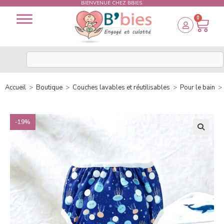
BIENVENUE CHEZ BBIES.
0
Accueil
>
Boutique
>
Couches lavables et réutilisables
>
Pour le bain
>
-19%