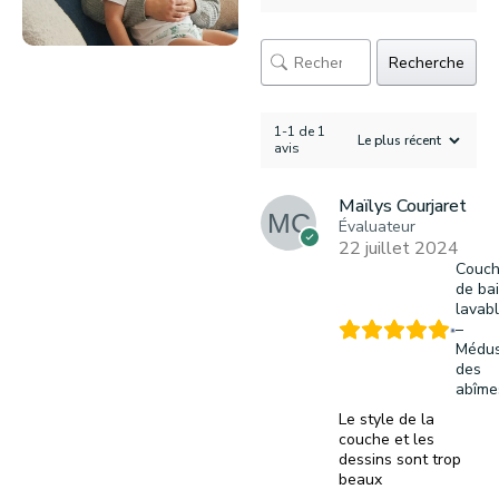
Recherche
1-1 de 1
avis
Maïlys Courjaret
Évaluateur
22 juillet 2024
Couc
de ba
lavab
–
Médu
des
abîme
Le style de la
couche et les
dessins sont trop
beaux