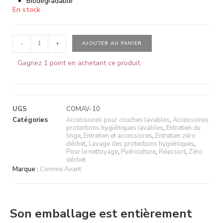
Biodégradable
En stock
-
+
AJOUTER AU PANIER
Gagnez 1 point en achetant ce produit.
UGS
COMAV-10
Catégories
Accessoires pour couches lavables
,
Accessoires
protections hygiéniques lavables
,
Entretien du
linge
,
Entretien et accessoires
,
Entretien zéro
déchet
,
Lavage des protections hygiéniques
,
Pour le nettoyage
,
Puériculture
,
Réassort
,
Zéro
déchet
Marque :
Comme Avant
Son emballage est entièrement