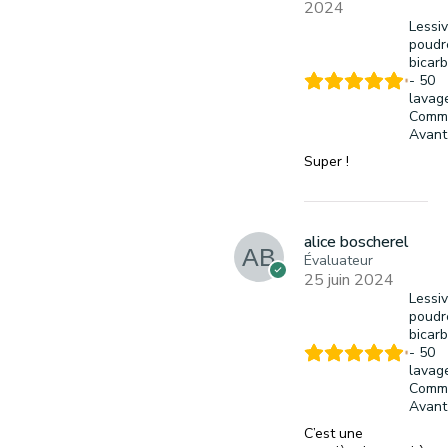
2024
Lessi
poudr
bicar
- 50
lavag
Comm
Avant
Super !
alice boscherel
Évaluateur
25 juin 2024
Lessi
poudr
bicar
- 50
lavag
Comm
Avant
C’est une