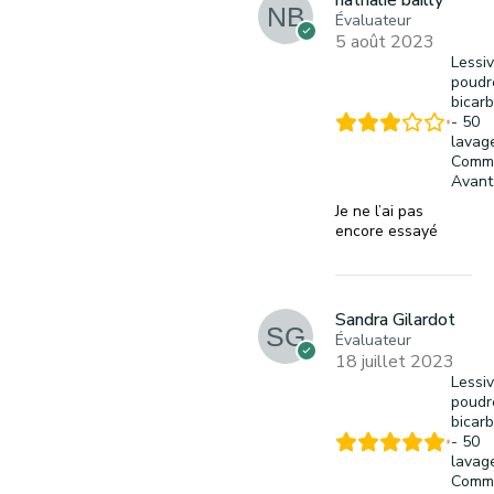
Évaluateur
5 août 2023
Lessi
poudr
bicar
- 50
lavag
Comm
Avant
Je ne l’ai pas
encore essayé
Sandra Gilardot
Évaluateur
18 juillet 2023
Lessi
poudr
bicar
- 50
lavag
Comm