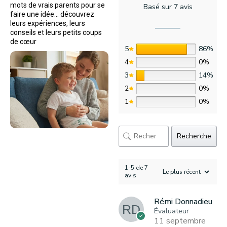
mots de vrais parents pour se
Basé sur 7 avis
faire une idée… découvrez
leurs expériences, leurs
conseils et leurs petits coups
de cœur
5
86%
4
0%
3
14%
2
0%
1
0%
Recherche
1-5 de 7
avis
Rémi Donnadieu
Évaluateur
11 septembre