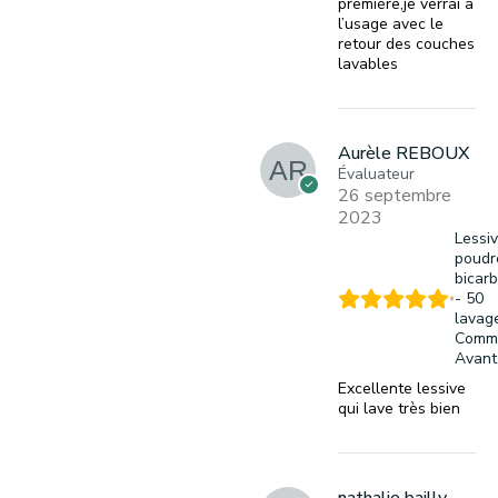
première,je verrai à
l’usage avec le
retour des couches
lavables
Aurèle REBOUX
Évaluateur
26 septembre
2023
Lessi
poudr
bicar
- 50
lavag
Comm
Avant
Excellente lessive
qui lave très bien
nathalie bailly