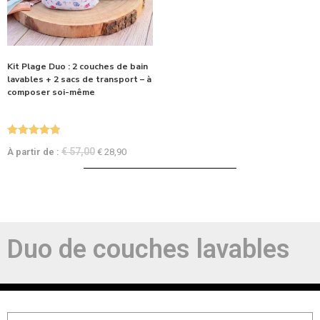
Kit Plage Duo : 2 couches de bain
lavables + 2 sacs de transport – à
composer soi-même
Note
4.90
€
57,00
À partir de :
€
28,90
sur 5
Duo de couches lavables