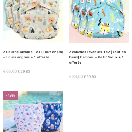
2 Couche lavable Te1 (Tout en Un)
2 couches lavables Te2 (Tout en
– L’ours anglais + 1 offerte
Deux) bambou – Petit Sioux + 1
offerte
€
63,00
€
29,80
€
84,00
€
39,80
-49%