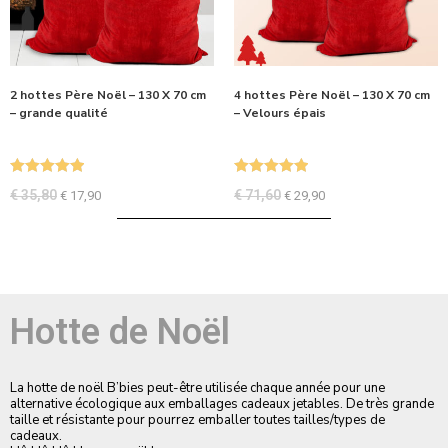
2 hottes Père Noël – 130 X 70 cm
4 hottes Père Noël – 130 X 70 cm
– grande qualité
– Velours épais
Note
5.00
Note
5.00
€
35,80
€
71,60
€
17,90
€
29,90
sur 5
sur 5
Hotte de Noël
La hotte de noël B’bies peut-être utilisée chaque année pour une
alternative écologique aux emballages cadeaux jetables. De très grande
taille et résistante pour pourrez emballer toutes tailles/types de
cadeaux.