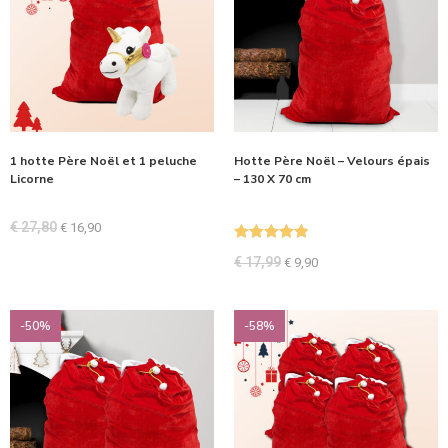
1 hotte Père Noël et 1 peluche
Hotte Père Noël – Velours épais
Licorne
– 130 X 70 cm
€
27,80
€
16,90
Note
5.00
€
17,99
€
9,90
sur 5
-50%
-58%