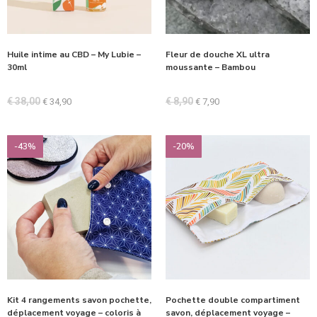
Huile intime au CBD – My Lubie –
Fleur de douche XL ultra
30ml
moussante – Bambou
€
38,00
€
8,90
€
34,90
€
7,90
-43%
-20%
Kit 4 rangements savon pochette,
Pochette double compartiment
déplacement voyage – coloris à
savon, déplacement voyage –