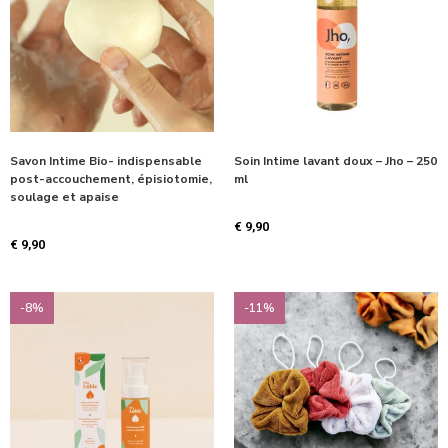
Savon Intime Bio- indispensable
Soin Intime lavant doux – Jho – 250
post-accouchement, épisiotomie,
ml
soulage et apaise
€
9,90
€
9,90
-8%
-11%