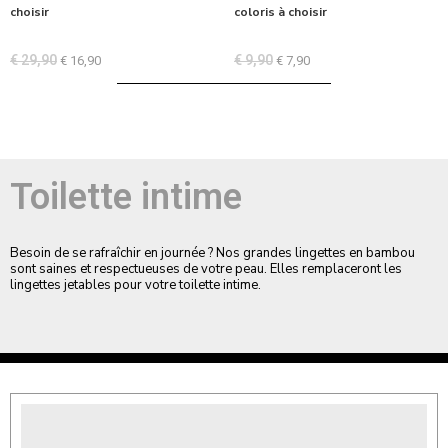
choisir
coloris à choisir
€
29,90
€
9,90
€
16,90
€
7,90
Toilette intime
Besoin de se rafraîchir en journée ? Nos grandes lingettes en bambou
sont saines et respectueuses de votre peau. Elles remplaceront les
lingettes jetables pour votre toilette intime.