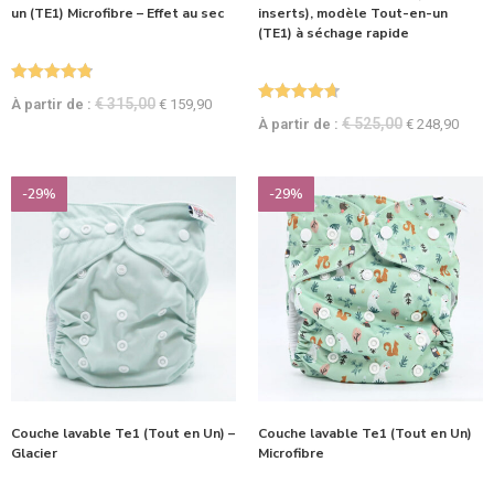
un (TE1) Microfibre – Effet au sec
inserts), modèle Tout-en-un
(TE1) à séchage rapide
Note
4.88
€
315,00
À partir de :
€
159,90
Note
4.75
sur 5
€
525,00
À partir de :
€
248,90
sur 5
-29%
-29%
Couche lavable Te1 (Tout en Un) –
Couche lavable Te1 (Tout en Un)
Glacier
Microfibre