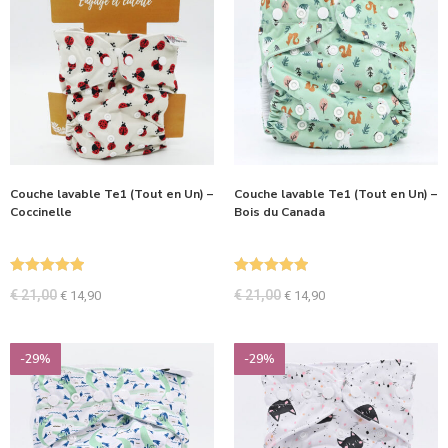
Couche lavable Te1 (Tout en Un) –
Couche lavable Te1 (Tout en Un) –
Coccinelle
Bois du Canada
Note
5.00
Note
5.00
€
21,00
€
21,00
€
14,90
€
14,90
sur 5
sur 5
-29%
-29%