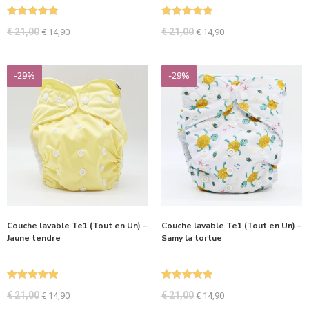
Note
5.00
Note
5.00
€
21,00
€
21,00
€
14,90
€
14,90
sur 5
sur 5
-29%
-29%
Couche lavable Te1 (Tout en Un) –
Couche lavable Te1 (Tout en Un) –
Jaune tendre
Samy la tortue
Note
5.00
Note
5.00
€
21,00
€
21,00
€
14,90
€
14,90
sur 5
sur 5