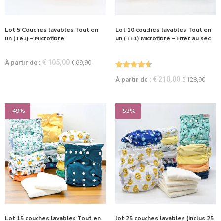
Lot 5 Couches lavables Tout en
Lot 10 couches lavables Tout en
un (Te1) – Microfibre
un (TE1) Microfibre – Effet au sec
€
105,00
À partir de :
€
69,90
Note
4.67
€
210,00
À partir de :
€
128,90
sur 5
-49%
-53%
Lot 15 couches lavables Tout en
lot 25 couches lavables (inclus 25