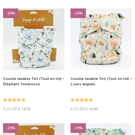
-29%
-29%
Couche lavable Te1 (Tout en Un) –
Couche lavable Te1 (Tout en Un) –
Éléphant Tendresse
L’ours anglais
Note
5.00
Note
5.00
€
21,00
€
21,00
€
14,90
€
14,90
sur 5
sur 5
-29%
-29%