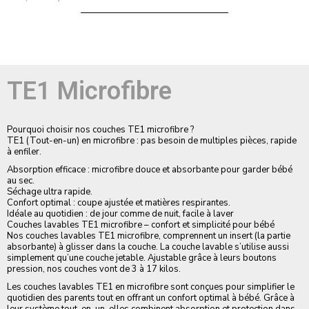
sur 5
TE1 Microfibre
Pourquoi choisir nos couches TE1 microfibre ?
TE1 (Tout-en-un) en microfibre : pas besoin de multiples pièces, rapide
à enfiler.
Absorption efficace : microfibre douce et absorbante pour garder bébé
au sec.
Séchage ultra rapide.
Confort optimal : coupe ajustée et matières respirantes.
Idéale au quotidien : de jour comme de nuit, facile à laver
Couches lavables TE1 microfibre – confort et simplicité pour bébé
Nos couches lavables TE1 microfibre, comprennent un insert (la partie
absorbante) à glisser dans la couche. La couche lavable s’utilise aussi
simplement qu’une couche jetable. Ajustable grâce à leurs boutons
pression, nos couches vont de 3 à 17 kilos.
Les couches lavables TE1 en microfibre sont conçues pour simplifier le
quotidien des parents tout en offrant un confort optimal à bébé. Grâce à
leur système tout-en-un, elles combinent absorption et protection dans