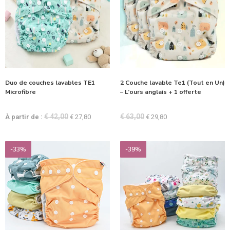
Duo de couches lavables TE1
2 Couche lavable Te1 (Tout en Un)
Microfibre
– L’ours anglais + 1 offerte
€
42,00
€
63,00
À partir de :
€
27,80
€
29,80
-33%
-39%