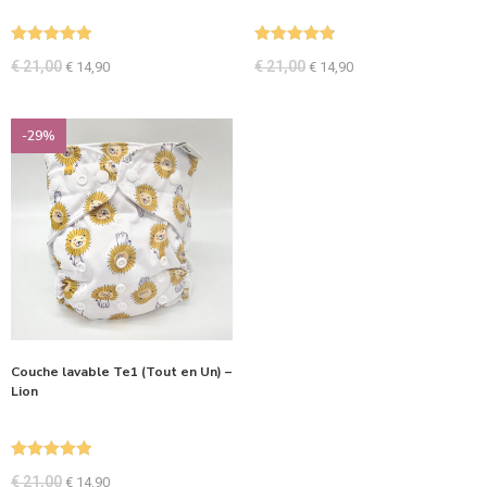
Note
5.00
Note
4.83
€
21,00
€
21,00
€
14,90
€
14,90
sur 5
sur 5
-29%
Couche lavable Te1 (Tout en Un) –
Lion
Note
5.00
€
21,00
€
14,90