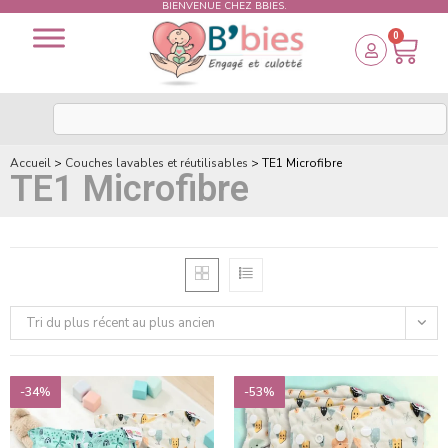
BIENVENUE CHEZ BBIES.
0
Accueil
>
Couches lavables et réutilisables
>
TE1 Microfibre
TE1 Microfibre
Tri du plus récent au plus ancien
-34%
-53%