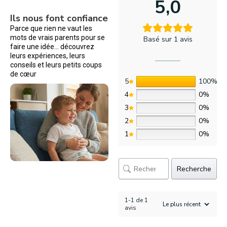
5,0
Ils nous font confiance
Parce que rien ne vaut les
mots de vrais parents pour se
Basé sur 1 avis
faire une idée… découvrez
leurs expériences, leurs
conseils et leurs petits coups
de cœur
5
100%
4
0%
3
0%
2
0%
1
0%
Recherche
1-1 de 1
avis