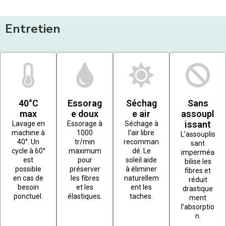
Entretien
40°C
Essorag
Séchag
Sans
max
e doux
e air
assoupl
issant
Lavage en
Essorage à
Séchage à
machine à
1000
l’air libre
L’assouplis
40°. Un
tr/min
recomman
sant
cycle à 60°
maximum
dé. Le
imperméa
est
pour
soleil aide
bilise les
possible
préserver
à éliminer
fibres et
en cas de
les fibres
naturellem
réduit
besoin
et les
ent les
drastique
ponctuel.
élastiques.
taches.
ment
l’absorptio
n.