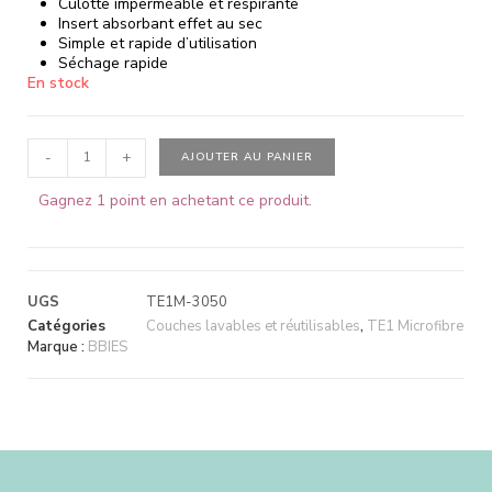
Culotte imperméable et respirante
Insert absorbant effet au sec
Simple et rapide d’utilisation
Séchage rapide
En stock
-
+
AJOUTER AU PANIER
Gagnez 1 point en achetant ce produit.
UGS
TE1M-3050
Catégories
Couches lavables et réutilisables
,
TE1 Microfibre
Marque :
BBIES