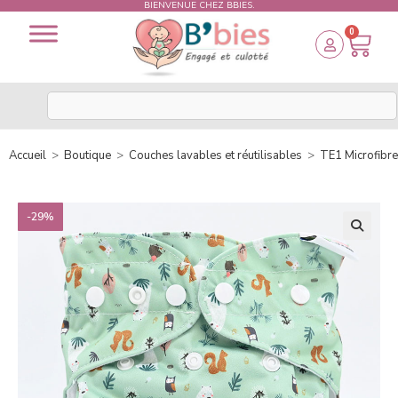
BIENVENUE CHEZ BBIES.
0
Accueil
>
Boutique
>
Couches lavables et réutilisables
>
TE1 Microfibre
-29%