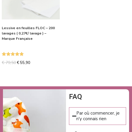
Lessive en feuilles FLOC – 200
lavages ( 0,27€/ lavage ) –
Marque Française
Note
5.00
€
79,50
€
55,90
sur 5
FAQ
Par où commencer, je
n'y connais rien