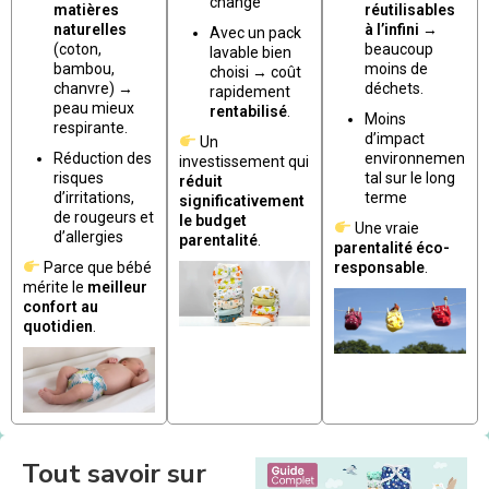
change
matières
réutilisables
naturelles
à l’infini
→
Avec un pack
(coton,
beaucoup
lavable bien
bambou,
moins de
choisi → coût
chanvre) →
déchets.
rapidement
peau mieux
rentabilisé
.
Moins
respirante.
d’impact
Un
Réduction des
environnemen
investissement qui
risques
tal sur le long
réduit
d’irritations,
terme
significativement
de rougeurs et
le budget
Une vraie
d’allergies
parentalité
.
parentalité éco-
Parce que bébé
responsable
.
mérite le
meilleur
confort au
quotidien
.
Tout savoir sur