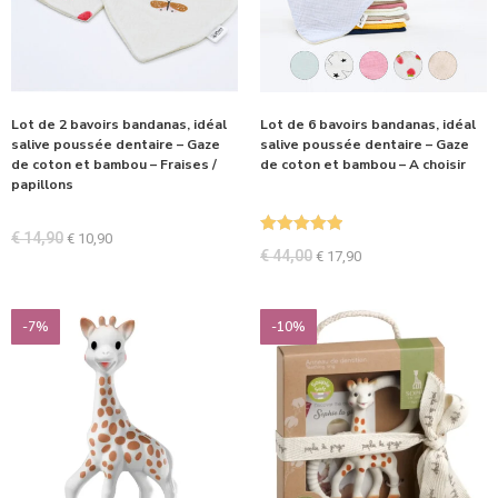
Lot de 2 bavoirs bandanas, idéal
Lot de 6 bavoirs bandanas, idéal
salive poussée dentaire – Gaze
salive poussée dentaire – Gaze
de coton et bambou – Fraises /
de coton et bambou – A choisir
papillons
€
14,90
€
10,90
Note
5.00
€
44,00
€
17,90
sur 5
-7%
-10%