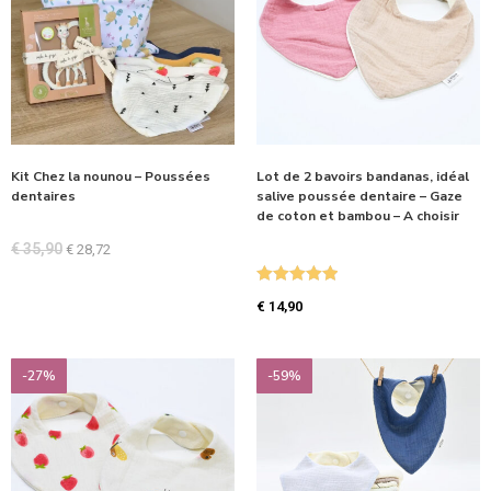
Kit Chez la nounou – Poussées
Lot de 2 bavoirs bandanas, idéal
dentaires
salive poussée dentaire – Gaze
de coton et bambou – A choisir
€
35,90
€
28,72
Note
5.00
€
14,90
sur 5
-27%
-59%