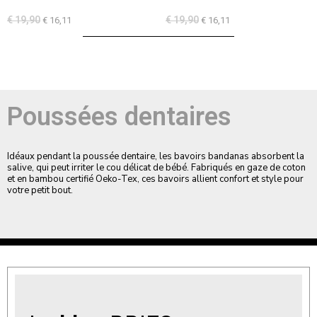
€
19,90
€
19,90
€
16,11
€
16,11
Poussées dentaires
Idéaux pendant la poussée dentaire, les bavoirs bandanas absorbent la
salive, qui peut irriter le cou délicat de bébé. Fabriqués en gaze de coton
et en bambou certifié Oeko-Tex, ces bavoirs allient confort et style pour
votre petit bout.