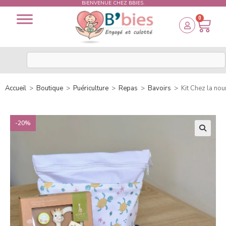
BIENVENUE CHEZ BBIES.
0
Accueil
>
Boutique
>
Puériculture
>
Repas
>
Bavoirs
>
Kit Chez la no
-20%