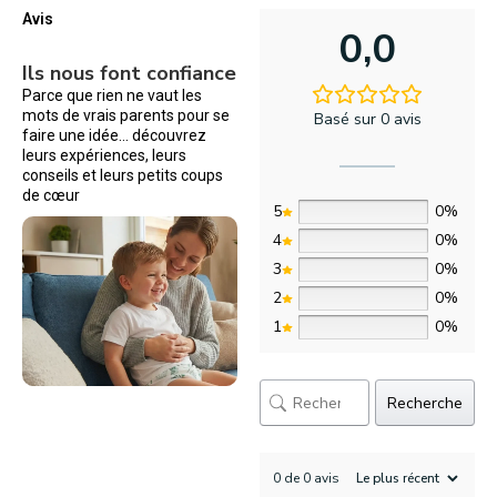
Avis
0,0
Ils nous font confiance
Parce que rien ne vaut les
mots de vrais parents pour se
Basé sur 0 avis
faire une idée… découvrez
leurs expériences, leurs
conseils et leurs petits coups
de cœur
5
0%
4
0%
3
0%
2
0%
1
0%
Recherche
0 de 0 avis