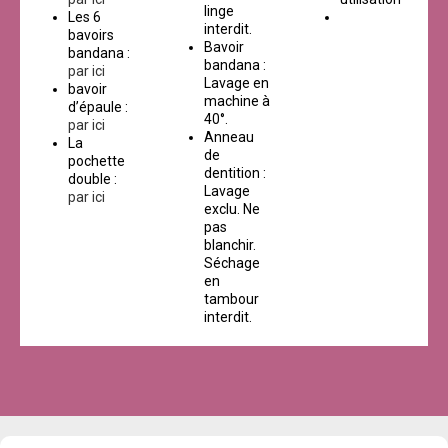
linge
Les 6
interdit.
bavoirs
Bavoir
bandana :
bandana :
par ici
Lavage en
bavoir
machine à
d’épaule :
40°.
par ici
Anneau
La
de
pochette
dentition :
double :
Lavage
par ici
exclu. Ne
pas
blanchir.
Séchage
en
tambour
interdit.