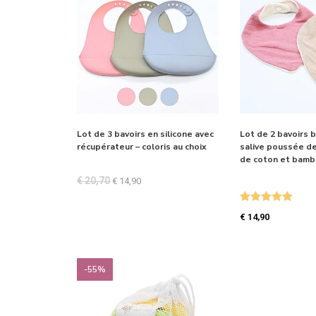
Lot de 3 bavoirs en silicone avec
Lot de 2 bavoirs 
récupérateur – coloris au choix
salive poussée de
de coton et bambo
€
20,70
€
14,90
Note
5.00
€
14,90
sur 5
-55%