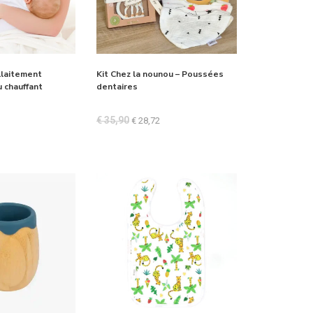
llaitement
Kit Chez la nounou – Poussées
u chauffant
dentaires
€
35,90
€
28,72