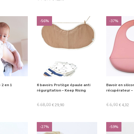
sur 5
-56%
-37%
 2 en 1
6 bavoirs Protège épaule anti
Bavoir en silico
régurgitation – Keep Rising
récupérateur –
€
68,00
€
6,90
€
29,90
€
4,32
-27%
-59%