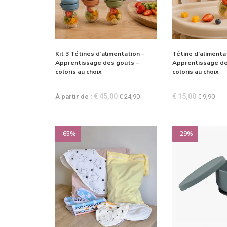
Kit 3 Tétines d’alimentation –
Tétine d’alimenta
Apprentissage des gouts –
Apprentissage de
coloris au choix
coloris au choix
€
45,00
€
15,00
À partir de :
€
24,90
€
9,90
-65%
-29%