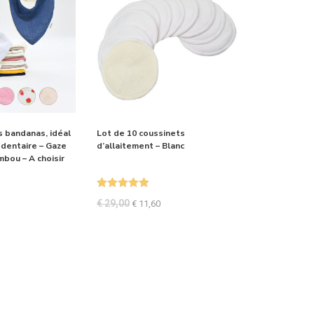
s bandanas, idéal
Lot de 10 coussinets
 dentaire – Gaze
d’allaitement – Blanc
bou – A choisir
Note
4.88
€
29,00
€
11,60
sur 5