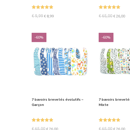
Note
5.00
Note
5.00
€
9,99
€
65,00
€
8,99
€
26,00
sur 5
sur 5
-60%
-60%
7 bavoirs brevetés évolutifs –
7 bavoirs brevetés
Garçon
Mixte
Note
5.00
Note
4.80
€
65,00
€
65,00
€
26,00
€
26,00