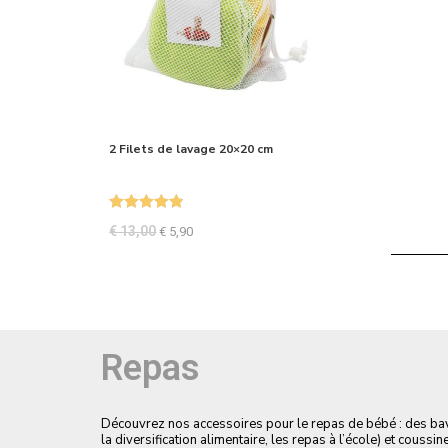
2 Filets de lavage 20×20 cm
Note
4.87
€
13,00
€
5,90
sur 5
Repas
Découvrez nos accessoires pour le repas de bébé : des bavo
la diversification alimentaire, les repas à l’école) et coussin