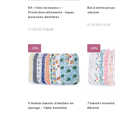
Kit « Chez la nounou » :
Bol à ventouse p
Protection vêtements : repas,
silicone
poussées dentaires
€
18,90
€
13,41
€
160,92
€
56,90
-10%
-60%
5 Grands bavoirs étanches en
7 bavoirs brevetés
éponge – Taille évolutive
Rêverie