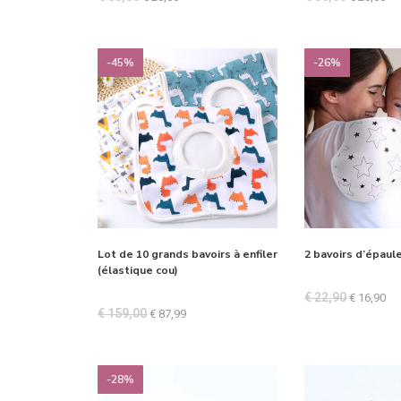
sur 5
sur 5
-45%
-26%
Lot de 10 grands bavoirs à enfiler
2 bavoirs d’épaule
(élastique cou)
€
22,90
€
16,90
€
159,00
€
87,99
-28%