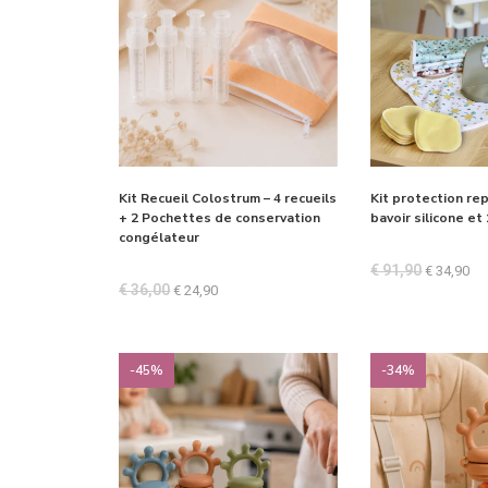
Kit Recueil Colostrum – 4 recueils
Kit protection rep
+ 2 Pochettes de conservation
bavoir silicone et
congélateur
€
91,90
€
34,90
€
36,00
€
24,90
-45%
-34%