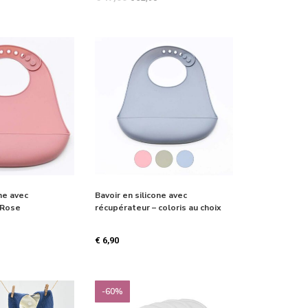
sur 5
ne avec
Bavoir en silicone avec
 Rose
récupérateur – coloris au choix
€
6,90
-60%