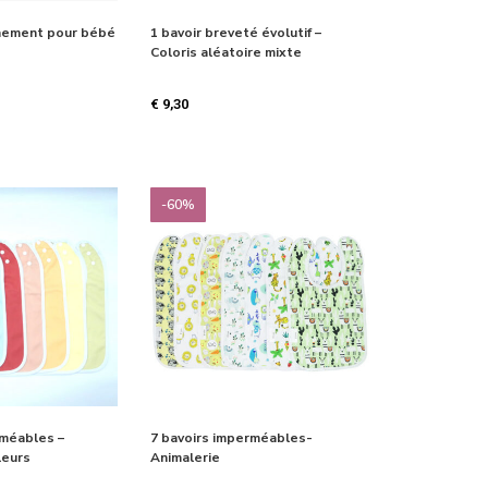
nement pour bébé
1 bavoir breveté évolutif –
Coloris aléatoire mixte
€
9,30
-60%
rméables –
7 bavoirs imperméables-
leurs
Animalerie