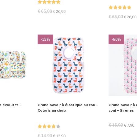
Note
5.00
€
65,00
€
26,90
Note
5.00
sur 5
€
65,00
€
26,00
sur 5
-13%
-50%
 évolutifs –
Grand bavoir à élastique au cou –
Grand bavoir à 
Coloris au choix
cou) – Sirènes
€
15,90
€
7,90
Note
4.00
€
14,90
€
12,90