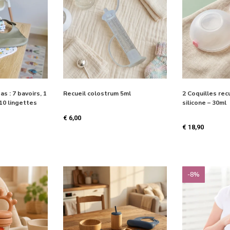
as : 7 bavoirs, 1
Recueil colostrum 5ml
2 Coquilles recu
 10 lingettes
silicone – 30ml
€
6,00
€
18,90
-8%