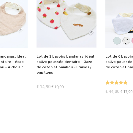
bandanas, idéal
Lot de 2 bavoirs bandanas, idéal
Lot de 6 bavoir
ntaire – Gaze
salive poussée dentaire – Gaze
salive poussée
u – A choisir
de coton et bambou – Fraises /
de coton et bam
papillons
€
14,90
€
10,90
Note
5.00
€
44,00
€
17,90
sur 5