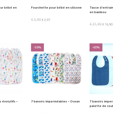
our bébé en
Fourchette pour bébé en silicone
Tasse d’entrai
en bambou
€
3,90
€
2,97
€
21,90
€
16,90
-59%
-60%
 évolutifs –
7 bavoirs imperméables – Ocean
7 bavoirs impe
palette de cou