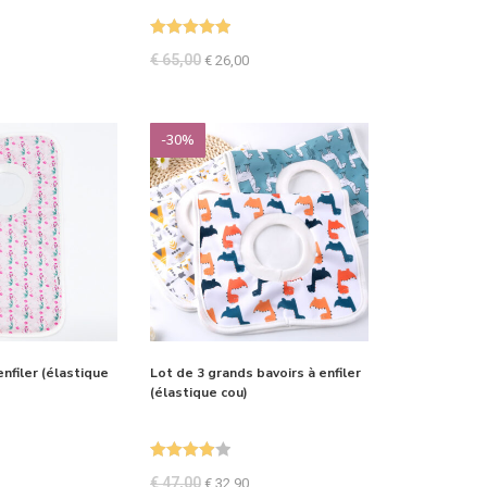
Note
5.00
€
65,00
€
26,00
sur 5
-30%
enfiler (élastique
Lot de 3 grands bavoirs à enfiler
(élastique cou)
Note
4.00
€
47,00
€
32,90