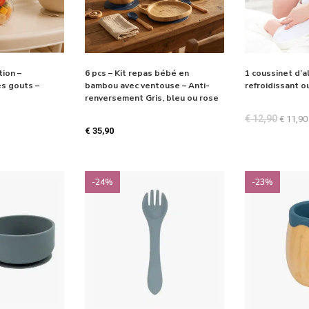
tion –
6 pcs – Kit repas bébé en
1 coussinet d’a
s gouts –
bambou avec ventouse – Anti-
refroidissant o
renversement Gris, bleu ou rose
€
12,90
€
11,90
€
35,90
-24%
-23%