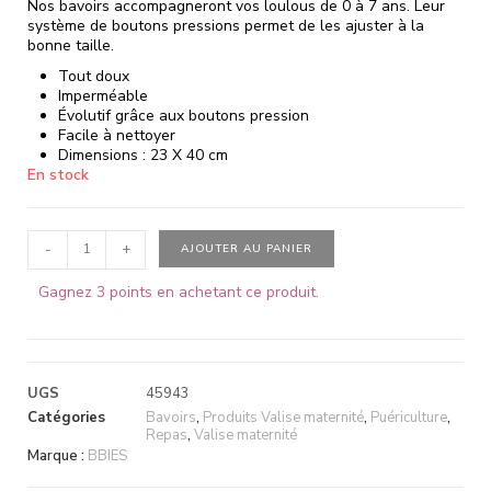
Nos bavoirs accompagneront vos loulous de 0 à 7 ans. Leur
système de boutons pressions permet de les ajuster à la
bonne taille.
Tout doux
Imperméable
Évolutif grâce aux boutons pression
Facile à nettoyer
Dimensions : 23 X 40 cm
En stock
-
+
AJOUTER AU PANIER
Gagnez 3 points en achetant ce produit.
UGS
45943
Catégories
Bavoirs
,
Produits Valise maternité
,
Puériculture
,
Repas
,
Valise maternité
Marque :
BBIES