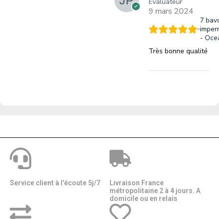
Évaluateur
9 mars 2024
7 bavo
imper
- Oce
Très bonne qualité
Service client à l'écoute 5j/7
Livraison France
métropolitaine 2 à 4 jours. A
domicile ou en relais​​