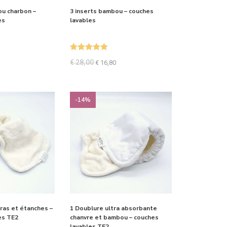
ou charbon –
3 inserts bambou – couches
es
lavables
Note
4.87
€
28,00
€
16,80
sur 5
-14%
ras et étanches –
1 Doublure ultra absorbante
es TE2
chanvre et bambou – couches
lavables TE2