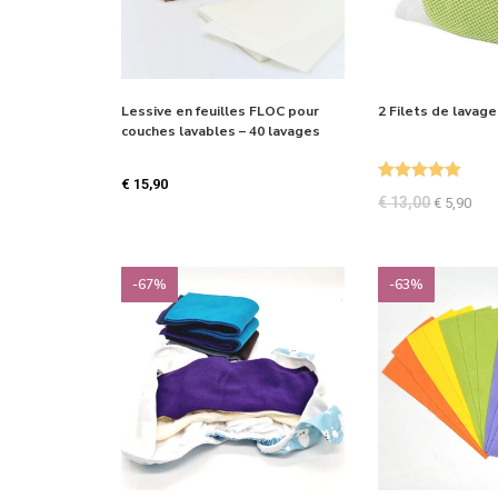
Lessive en feuilles FLOC pour
2 Filets de lavag
couches lavables – 40 lavages
€
15,90
Note
4.87
€
13,00
€
5,90
sur 5
-67%
-63%