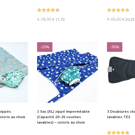
Note
4.60
Note
5.00
€
18,00
€
45,00
€
11,70
€
26,33
sur 5
sur 5
-23%
-35%
 zippés
1 Sac (XL) zippé imperméable
3 Doublures ch
loris au choix
(Capacité 20-25 couches
lavables TE2
lavables) – coloris au choix