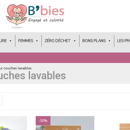
URE
FEMMES
ZÉRO DÉCHET
BONS PLANS
LES P
ur couches lavables
uches lavables
-30%