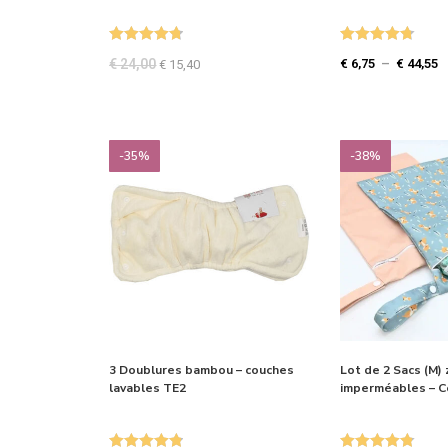
Note
4.75
Note
4.73
€
24,00
€
6,75
–
€
44,55
€
15,40
sur 5
sur 5
-35%
-38%
3 Doublures bambou – couches
Lot de 2 Sacs (M)
lavables TE2
imperméables – Co