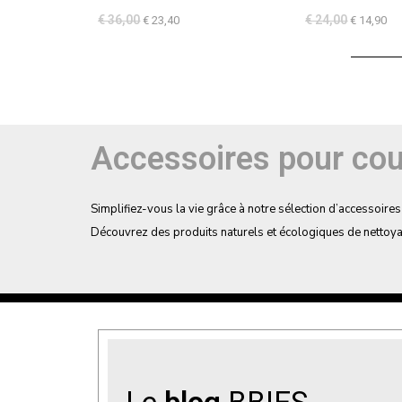
Note
4.86
Note
4.86
€
36,00
€
24,00
€
23,40
€
14,90
sur 5
sur 5
Accessoires pour cou
Simplifiez-vous la vie grâce à notre sélection d’accessoir
Découvrez des produits naturels et écologiques de nettoyag