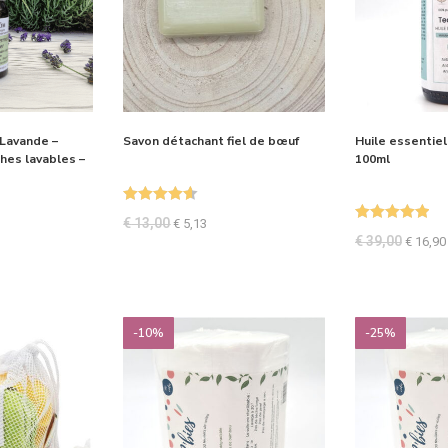
 Lavande –
Savon détachant fiel de bœuf
Huile essentiel
hes lavables –
100ml
Note
4.59
€
13,00
€
5,13
Note
5.00
sur 5
€
39,00
€
16,90
sur 5
-10%
-25%