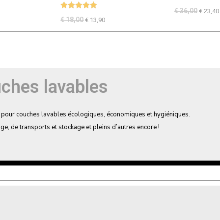
Note
4.62
€
36,00
€
23,40
Note
5.00
sur 5
€
18,00
€
13,90
sur 5
ches lavables
es pour couches lavables écologiques, économiques et hygiéniques.
e, de transports et stockage et pleins d’autres encore !