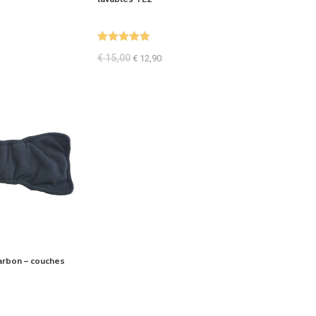
Note
5.00
€
15,00
€
12,90
sur 5
arbon – couches