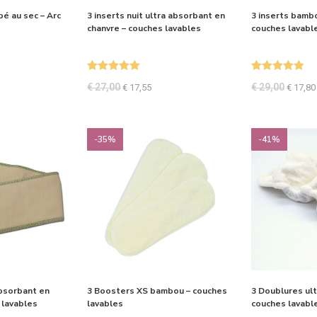
bé au sec – Arc
3 inserts nuit ultra absorbant en
3 inserts bamb
chanvre – couches lavables
couches lavabl
Note
5.00
Note
5.00
€
27,00
€
29,00
€
17,55
€
17,80
sur 5
sur 5
-35%
-41%
absorbant en
3 Boosters XS bambou – couches
3 Doublures ult
 lavables
lavables
couches lavabl