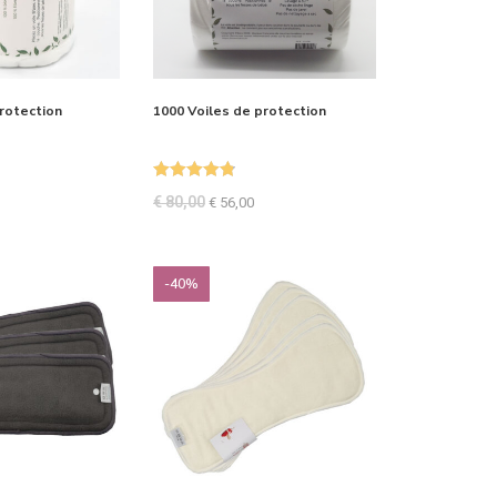
rotection
1000 Voiles de protection
Note
4.89
€
80,00
€
56,00
sur 5
-40%