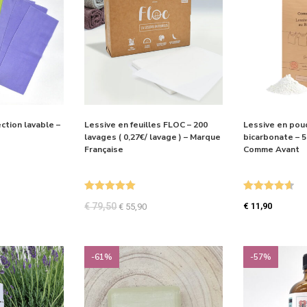
ction lavable –
Lessive en feuilles FLOC – 200
Lessive en pou
lavages ( 0,27€/ lavage ) – Marque
bicarbonate – 5
Française
Comme Avant
Note
5.00
Note
4.71
€
79,50
€
11,90
€
55,90
sur 5
sur 5
-61%
-57%