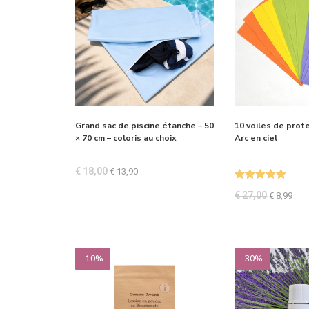
Grand sac de piscine étanche – 50
10 voiles de prote
× 70 cm – coloris au choix
Arc en ciel
€
18,00
€
13,90
Note
5.00
€
27,00
€
8,99
sur 5
-10%
-30%