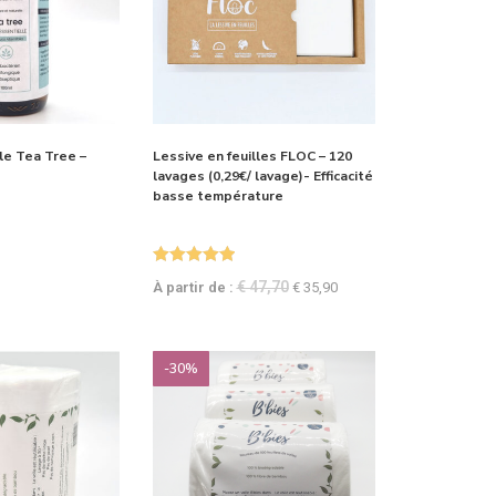
le Tea Tree –
Lessive en feuilles FLOC – 120
lavages (0,29€/ lavage)- Efficacité
basse température
Note
5.00
€
47,70
À partir de :
€
35,90
sur 5
-30%