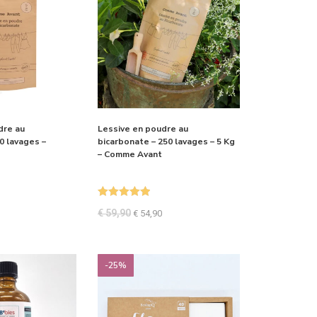
dre au
Lessive en poudre au
0 lavages –
bicarbonate – 250 lavages – 5 Kg
– Comme Avant
Note
5.00
€
59,90
€
54,90
sur 5
-25%