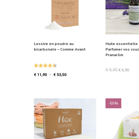
Lessive en poudre au
Huile essentielle
bicarbonate – Comme Avant
Parfumer vos couc
Pranarôm
€
9,90
€
6,90
Note
4.50
€
11,90
–
€
53,50
sur 5
-55%