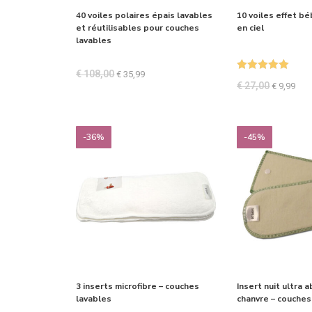
40 voiles polaires épais lavables
10 voiles effet bé
et réutilisables pour couches
en ciel
lavables
€
108,00
€
35,99
Note
5.00
€
27,00
€
9,99
sur 5
-36%
-45%
3 inserts microfibre – couches
Insert nuit ultra 
lavables
chanvre – couches