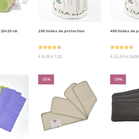
e 20×20 cm
100 Voiles de protection
400 Voiles de p
Note
4.56
Note
4.85
€
8,00
€
32,00
€
7,20
€
24,00
sur 5
sur 5
-35%
-39%