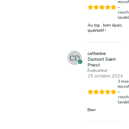
microf
–
couch
lavab
Au top , bien épais,
qualitatif !
catherine
Dumont Saint
Priest
Évaluateur
25 octobre 2024
3 inse
microf
–
couch
lavab
Bien