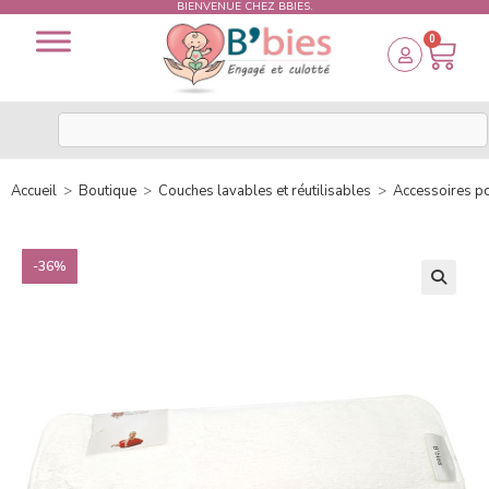
BIENVENUE CHEZ BBIES.
0
Accueil
>
Boutique
>
Couches lavables et réutilisables
>
Accessoires p
-36%