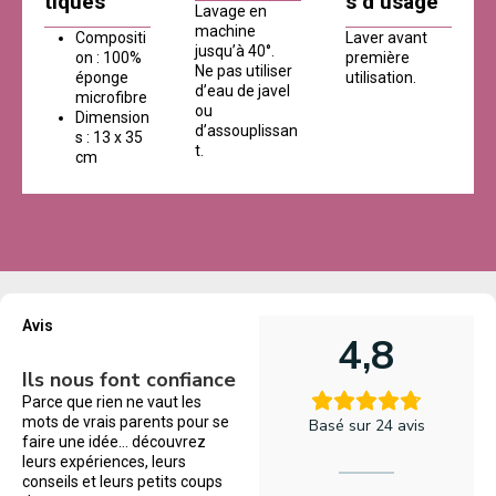
tiques
s d’usage
Lavage en
machine
Compositi
Laver avant
jusqu’à 40°.
on : 100%
première
Ne pas utiliser
éponge
utilisation.
d’eau de javel
microfibre
ou
Dimension
d’assouplissan
s : 13 x 35
t.
cm
Avis
4,8
Ils nous font confiance
Parce que rien ne vaut les
mots de vrais parents pour se
Basé sur 24 avis
faire une idée… découvrez
leurs expériences, leurs
conseils et leurs petits coups