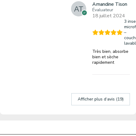
Amandine Tison
Évaluateur
18 juillet 2024
3 inse
microf
–
couch
lavab
Très bien, absorbe
bien et sèche
rapidement
Afficher plus d‘avis (19)