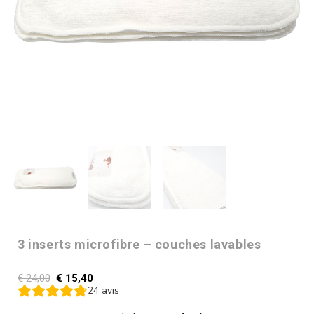
3 inserts microfibre – couches lavables
€
24,00
€
15,40
24
avis