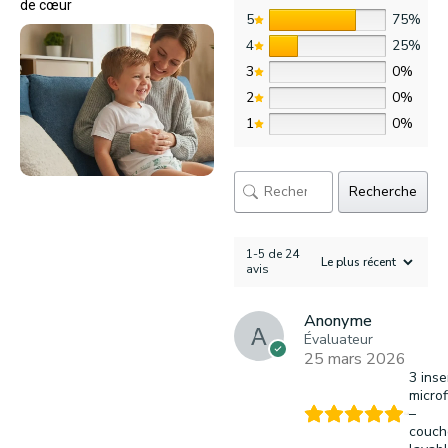
de cœur
5
75%
4
25%
3
0%
2
0%
1
0%
Recherche
1-5 de 24
avis
Anonyme
Évaluateur
25 mars 2026
3 inse
microf
–
couch