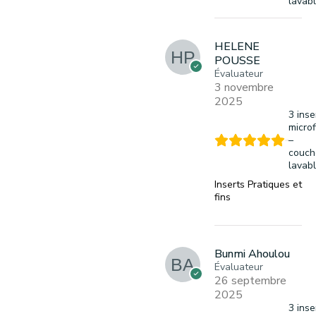
lavab
HELENE
POUSSE
Évaluateur
3 novembre
2025
3 inse
microf
–
couch
lavab
Inserts Pratiques et
fins
Bunmi Ahoulou
Évaluateur
26 septembre
2025
3 inse