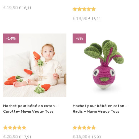
€
19,90
€
16,11
Note
5.00
€
19,90
€
16,11
sur 5
-14%
-6%
Hochet pour bébé en coton –
Hochet pour bébé en coton –
Carotte- Muym Veggy Toys
Radis – Muym Veggy Toys
Note
5.00
Note
5.00
€
20,90
€
16,90
€
17,91
€
15,90