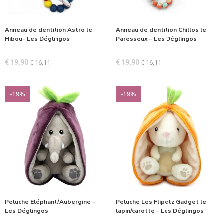
Anneau de dentition Astro le
Anneau de dentition Chillos le
Hibou- Les Déglingos
Paresseux – Les Déglingos
€
19,90
€
19,90
€
16,11
€
16,11
-19%
-19%
Peluche Eléphant/Aubergine –
Peluche Les Flipetz Gadget le
Les Déglingos
lapin/carotte – Les Déglingos