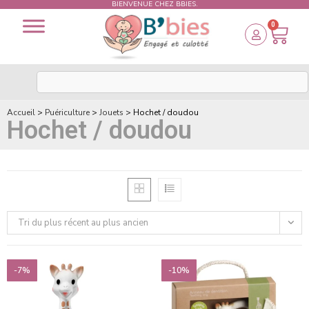
BIENVENUE CHEZ BBIES.
0
Accueil
>
Puériculture
>
Jouets
>
Hochet / doudou
Hochet / doudou
Tri du plus récent au plus ancien
-7%
-10%