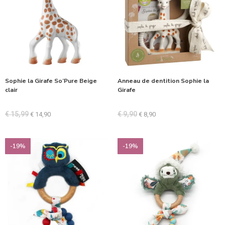
Sophie la Girafe So’Pure Beige
Anneau de dentition Sophie la
clair
Girafe
€
15,99
€
9,90
€
14,90
€
8,90
-19%
-19%