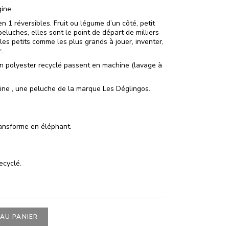
gine
n 1 réversibles. Fruit ou légume d’un côté, petit
eluches, elles sont le point de départ de milliers
t les petits comme les plus grands à jouer, inventer,
r.
n polyester recyclé passent en machine (lavage à
ine , une peluche de la marque Les Déglingos.
ansforme en éléphant.
ecyclé.
AU PANIER