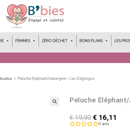
RE
FEMMES
ZÉRO DÉCHET
BONS PLANS
LES PR
 doudou
>
Peluche Eléphant/Aubergine – Les Déglingos
Peluche Eléphant/
€
19,90
€
16,11
0
avis