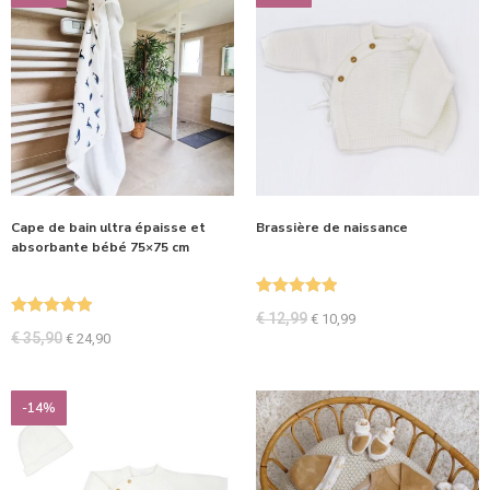
Cape de bain ultra épaisse et
Brassière de naissance
absorbante bébé 75×75 cm
Note
5.00
€
12,99
€
10,99
Note
5.00
sur 5
€
35,90
€
24,90
sur 5
-14%