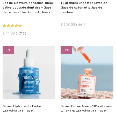
Lot de 6 bavoirs bandanas, idéal
15 grandes lingettes lavables –
salive poussée dentaire – Gaze
Gaze de coton et pulpe de
de coton et bambou – A choisir
bambou
€
108,00
€
59,90
Note
5.00
€
44,00
€
17,90
sur 5
-8%
-7%
Sérum Hydratant – Endro
Sérum Bonne Mine – 10% vitamine
Cosmétiques – 30 ml
C – Endro Cosmétiques – 30 ml