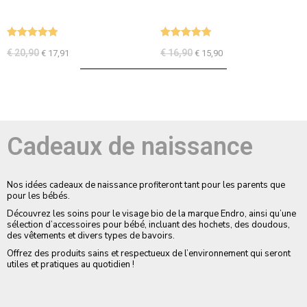
Note
5.00
Note
5.00
€
20,90
€
16,90
€
17,91
€
15,90
sur 5
sur 5
Cadeaux de naissance
Nos idées cadeaux de naissance profiteront tant pour les parents que
pour les bébés.
Découvrez les soins pour le visage bio de la marque Endro, ainsi qu’une
sélection d’accessoires pour bébé, incluant des hochets, des doudous,
des vêtements et divers types de bavoirs.
Offrez des produits sains et respectueux de l’environnement qui seront
utiles et pratiques au quotidien !