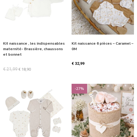
Kit naissance , les indispensables
Kit naissance 6 pièces – Caramel –
maternité- Brassière, chaussons
0M
et bonnet
€
32,99
€
21,99
€
18,90
-27%