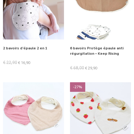
2 bavoirs d’épaule 2 en 1
6 bavoirs Protège épaule anti
régurgitation – Keep Rising
€
22,90
€
16,90
€
68,00
€
29,90
-27%