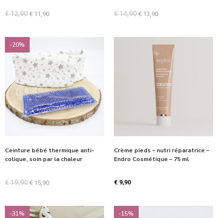
€
12,90
€
14,90
€
11,90
€
13,90
-20%
Ceinture bébé thermique anti-
Crème pieds – nutri réparatrice –
colique, soin par la chaleur
Endro Cosmétique – 75 ml
€
19,90
€
9,90
€
15,90
-31%
-15%