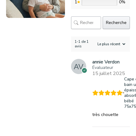
1
0%
Recherche
1-1 de 1
avis
annie Verdon
Évaluateur
15 juillet 2025
Cape 
bain u
épais
absor
bébé
75x75
très chouette