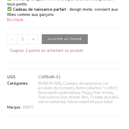
tout-petits
Cadeau de naissance parfait
: design mixte, convient aux
filles comme aux garçons
En stock
-
+
AJOUTER AU PANIER
Gagnez 2 points en achetant ce produit.
UGS
CAPBAIN-01
Catégories
BONS PLANS
,
Cadeaux de naissance
,
Les
produits du moments
,
Notre sélection "A offrir"
,
Nouveautés puériculture
,
Plage
,
Pour le bain
,
Puériculture
,
Soin et bien-être
,
Toilette de bébé
,
Valise maternité
,
Valise maternité pour bébé
Marque :
BBIES