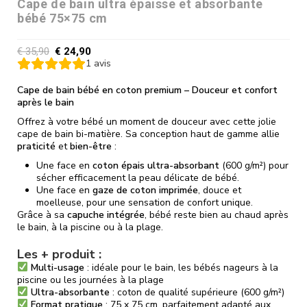
Cape de bain ultra épaisse et absorbante
bébé 75×75 cm
€
35,90
€
24,90
1
avis
Cape de bain bébé en coton premium – Douceur et confort
après le bain
Offrez à votre bébé un moment de douceur avec cette jolie
cape de bain bi-matière. Sa conception haut de gamme allie
praticité
et
bien-être
:
Une face en
coton épais ultra-absorbant
(600 g/m²) pour
sécher efficacement la peau délicate de bébé.
Une face en
gaze de coton imprimée
, douce et
moelleuse, pour une sensation de confort unique.
Grâce à sa
capuche intégrée
, bébé reste bien au chaud après
le bain, à la piscine ou à la plage.
Les + produit :
Multi-usage
: idéale pour le bain, les bébés nageurs à la
piscine ou les journées à la plage
Ultra-absorbante
: coton de qualité supérieure (600 g/m²)
Format pratique
: 75 x 75 cm, parfaitement adapté aux