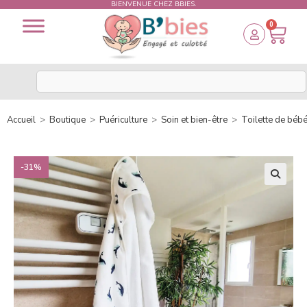
BIENVENUE CHEZ BBIES.
0
Accueil
>
Boutique
>
Puériculture
>
Soin et bien-être
>
Toilette de béb
-31%