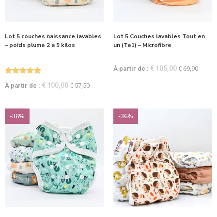
Lot 5 couches naissance lavables
Lot 5 Couches lavables Tout en
– poids plume 2 à 5 kilos
un (Te1) – Microfibre
€
105,00
À partir de :
€
69,90
Note
5.00
€
100,00
À partir de :
€
57,50
sur 5
-36%
-36%