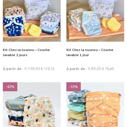
Kit Chez la nounou – Couche
Kit Chez la nounou – Couche
lavable 2 jours
lavable 1 jour
€
148,90
€
89,00
À partir de :
€
119,12
À partir de :
€
75,65
-42%
-33%