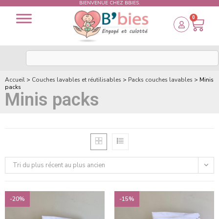
BIENVENUE CHEZ BBIES.
0
Accueil
>
Couches lavables et réutilisables
>
Packs couches lavables
>
Minis
packs
Minis packs
Tri du plus récent au plus ancien
-20%
-15%