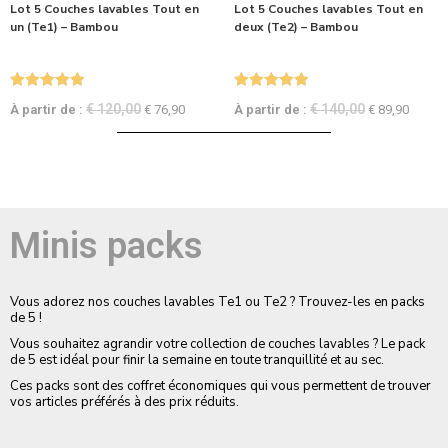
Lot 5 Couches lavables Tout en
Lot 5 Couches lavables Tout en
un (Te1) – Bambou
deux (Te2) – Bambou
Note
5.00
Note
5.00
€
120,00
€
140,00
À partir de :
€
76,90
À partir de :
€
89,90
sur 5
sur 5
Minis packs
Vous adorez nos couches lavables Te1 ou Te2 ? Trouvez-les en packs
de 5 !
Vous souhaitez agrandir votre collection de couches lavables ? Le pack
de 5 est idéal pour finir la semaine en toute tranquillité et au sec.
Ces packs sont des coffret économiques qui vous permettent de trouver
vos articles préférés à des prix réduits.