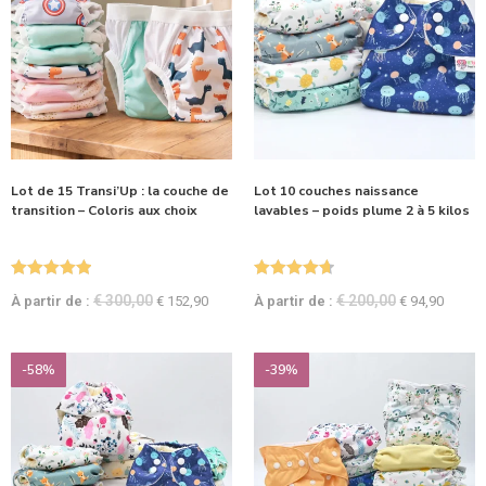
Lot de 15 Transi’Up : la couche de
Lot 10 couches naissance
transition – Coloris aux choix
lavables – poids plume 2 à 5 kilos
Note
5.00
Note
4.71
€
300,00
€
200,00
À partir de :
€
152,90
À partir de :
€
94,90
sur 5
sur 5
-58%
-39%