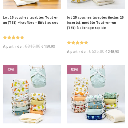
Lot 15 couches lavables Tout en
lot 25 couches lavables (inclus 25
un (TE1) Microfibre – Effet au sec
inserts), modèle Tout-en-un
(TE1) à séchage rapide
Note
4.88
€
315,00
À partir de :
€
159,90
Note
4.75
sur 5
€
525,00
À partir de :
€
248,90
sur 5
-42%
-53%