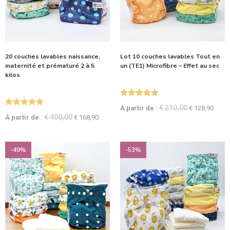
20 couches lavables naissance,
Lot 10 couches lavables Tout en
maternité et prématuré 2 à 5
un (TE1) Microfibre – Effet au sec
kilos
Note
4.67
€
210,00
À partir de :
€
128,90
Note
5.00
sur 5
€
400,00
À partir de :
€
168,90
sur 5
-49%
-53%