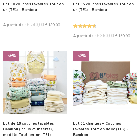
Lot 10 couches lavables Tout en
Lot 15 couches lavables Tout en
un (TE1) – Bambou
un (TE1) – Bambou
€
240,00
À partir de :
€
139,00
Note
4.81
€
360,00
À partir de :
€
169,90
sur 5
-56%
-52%
Lot de 25 couches lavables
Lot 11 changes – Couches
Bambou (inclus 25 inserts),
lavables Tout en deux (TE2) –
modèle Tout-en-un (TE1)
Bambou