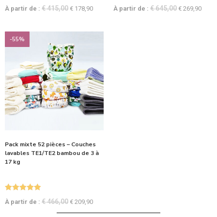
Note
4.67
Note
5.00
€
415,00
€
645,00
À partir de :
€
178,90
À partir de :
€
269,90
sur 5
sur 5
-55%
Pack mixte 52 pièces – Couches
lavables TE1/TE2 bambou de 3 à
17 kg
Note
5.00
€
466,00
À partir de :
€
209,90
sur 5