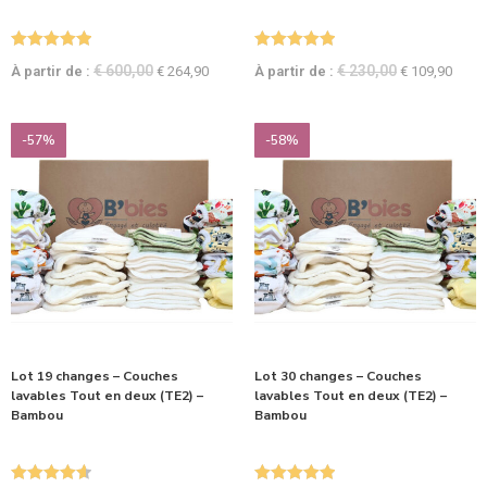
Note
5.00
Note
5.00
€
600,00
€
230,00
À partir de :
€
264,90
À partir de :
€
109,90
sur 5
sur 5
-57%
-58%
Lot 19 changes – Couches
Lot 30 changes – Couches
lavables Tout en deux (TE2) –
lavables Tout en deux (TE2) –
Bambou
Bambou