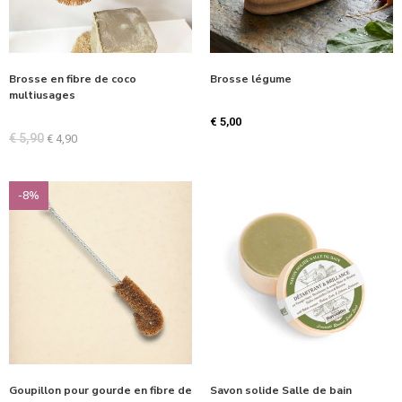
Brosse en fibre de coco
Brosse légume
multiusages
€
5,00
€
5,90
€
4,90
-8%
Goupillon pour gourde en fibre de
Savon solide Salle de bain