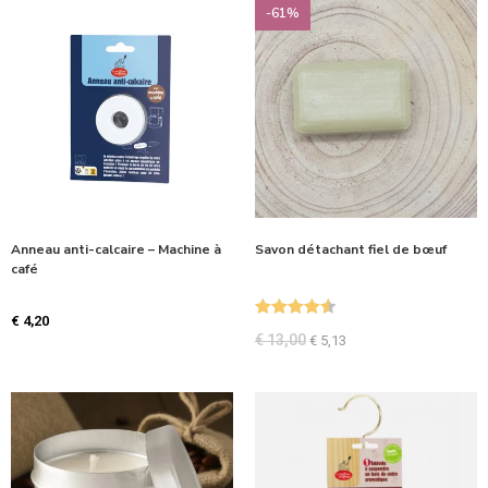
-61%
Anneau anti-calcaire – Machine à
Savon détachant fiel de bœuf
café
€
4,20
Note
4.59
€
13,00
€
5,13
sur 5