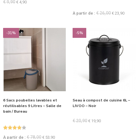
€
9,90
€
4,90
€
26,00
À partir de :
€
23,90
-31%
-5%
6 Sacs poubelles lavables et
Seau à compost de cuisine 6L –
réutilisables 9 Litres – Salle de
LIVOO – Noir
bain / Bureau
€
20,90
€
19,90
Note
4.00
€
78,00
À partir de :
€
53,90