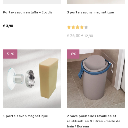
Porte-savon en luffa – Ecodis
3 porte savons magnétique
€
3,90
Note
4.33
€
26,00
€
12,90
sur 5
-51%
-8%
1 porte savon magnétique
2 Sacs poubelles lavables et
réutilisables 9 Litres – Salle de
bain / Bureau