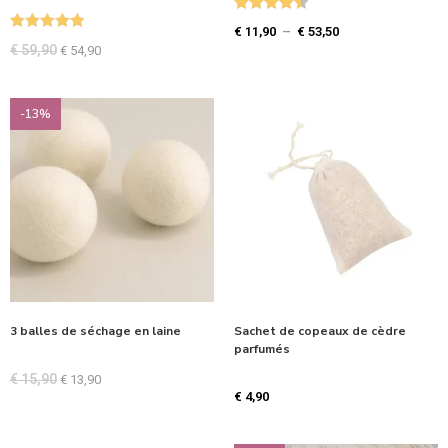
Note
4.50
€
11,90
–
€
53,50
Note
5.00
sur 5
€
59,90
€
54,90
sur 5
-13%
3 balles de séchage en laine
Sachet de copeaux de cèdre
parfumés
€
15,90
€
13,90
€
4,90