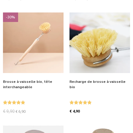
-30%
Brosse à vaisselle bio, tête
Recharge de brosse à vaisselle
interchangeable
bio
Note
5.00
Note
5.00
€
9,90
€
4,90
€
6,90
sur 5
sur 5