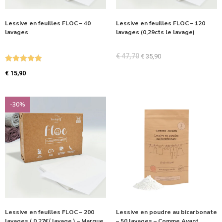
Lessive en feuilles FLOC – 40
Lessive en feuilles FLOC – 120
lavages
lavages (0,29cts le lavage)
€
47,70
€
35,90
Note
5.00
€
15,90
sur 5
-30%
Lessive en feuilles FLOC – 200
Lessive en poudre au bicarbonate
lavages ( 0,27€/ lavage ) – Marque
– 50 lavages – Comme Avant