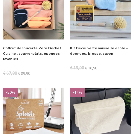
Coffret découverte Zéro Déchet
Kit Découverte vaisselle écolo –
Cuisine : couvre-plats, éponges
éponges, brosse, savon
lavables…
€
19,90
€
16,90
€
67,80
€
39,90
-30%
-14%