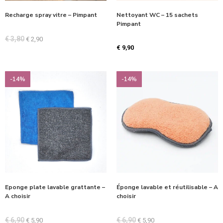
Recharge spray vitre – Pimpant
Nettoyant WC – 15 sachets
Pimpant
€
3,80
€
2,90
€
9,90
-14%
-14%
Eponge plate lavable grattante –
Éponge lavable et réutilisable – A
A choisir
choisir
€
6,90
€
6,90
€
5,90
€
5,90