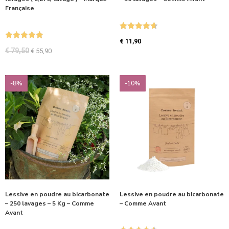
Française
Note
4.71
€
11,90
Note
5.00
sur 5
€
79,50
€
55,90
sur 5
-8%
-10%
Lessive en poudre au bicarbonate
Lessive en poudre au bicarbonate
– 250 lavages – 5 Kg – Comme
– Comme Avant
Avant