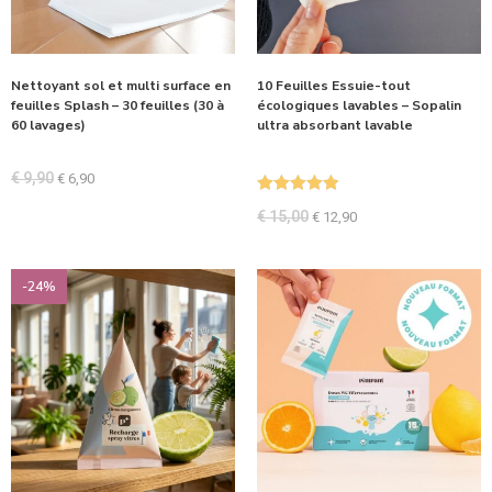
Nettoyant sol et multi surface en
10 Feuilles Essuie-tout
feuilles Splash – 30 feuilles (30 à
écologiques lavables – Sopalin
60 lavages)
ultra absorbant lavable
€
9,90
€
6,90
Note
5.00
€
15,00
€
12,90
sur 5
-24%