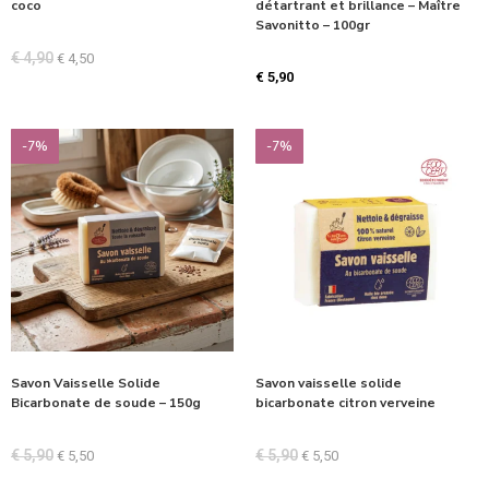
coco
détartrant et brillance – Maître
Savonitto – 100gr
€
4,90
€
4,50
€
5,90
-7%
-7%
Savon Vaisselle Solide
Savon vaisselle solide
Bicarbonate de soude – 150g
bicarbonate citron verveine
€
5,90
€
5,90
€
5,50
€
5,50