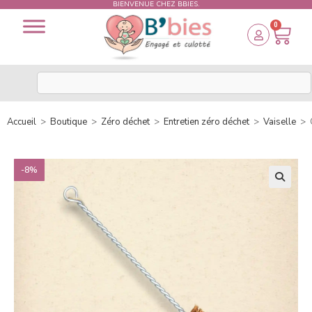
BIENVENUE CHEZ BBIES.
0
Accueil
>
Boutique
>
Zéro déchet
>
Entretien zéro déchet
>
Vaiselle
>
-8%