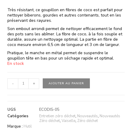
Très résistant, ce goupillon en fibres de coco est parfait pour
nettoyer biberons, gourdes et autres contenants, tout en les
préservant des rayures.
Son embout arrondi permet de nettoyer efficacement le fond
des pots sans les abîmer. La fibre de coco, à la fois souple et
durable, assure un nettoyage optimal. La partie en fibre de
coco mesure environ 6,5 cm de longueur et 3 cm de largeur.
Pratique, le manche en métal permet de suspendre le
goupillon tête en bas pour un séchage rapide et optimal.
En stock
-
+
AJOUTER AU PANIER
UGS
ECODIS-05
Catégories
Entretien zéro déchet
,
Nouveautés
,
Nouveautés
Zéro déchet
,
Vaiselle
,
Zéro déchet
Marque :
Hutil