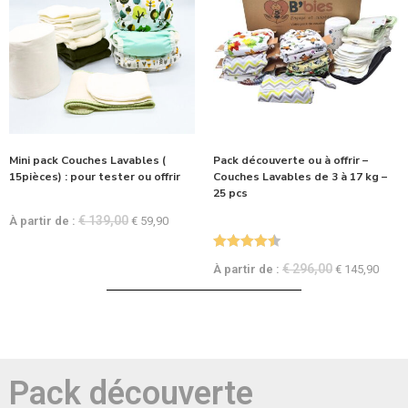
Mini pack Couches Lavables (
Pack découverte ou à offrir –
15pièces) : pour tester ou offrir
Couches Lavables de 3 à 17 kg –
25 pcs
€
139,00
À partir de :
€
59,90
Note
4.54
€
296,00
À partir de :
€
145,90
sur 5
Pack découverte