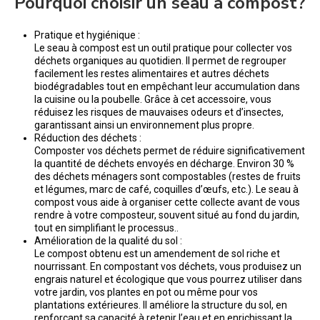
Pourquoi choisir un seau à compost?
Pratique et hygiénique :
Le seau à compost est un outil pratique pour collecter vos
déchets organiques au quotidien. Il permet de regrouper
facilement les restes alimentaires et autres déchets
biodégradables tout en empêchant leur accumulation dans
la cuisine ou la poubelle. Grâce à cet accessoire, vous
réduisez les risques de mauvaises odeurs et d’insectes,
garantissant ainsi un environnement plus propre.
Réduction des déchets :
Composter vos déchets permet de réduire significativement
la quantité de déchets envoyés en décharge. Environ 30 %
des déchets ménagers sont compostables (restes de fruits
et légumes, marc de café, coquilles d’œufs, etc.). Le seau à
compost vous aide à organiser cette collecte avant de vous
rendre à votre composteur, souvent situé au fond du jardin,
tout en simplifiant le processus..
Amélioration de la qualité du sol :
Le compost obtenu est un amendement de sol riche et
nourrissant. En compostant vos déchets, vous produisez un
engrais naturel et écologique que vous pourrez utiliser dans
votre jardin, vos plantes en pot ou même pour vos
plantations extérieures. Il améliore la structure du sol, en
renforçant sa capacité à retenir l’eau et en enrichissant la