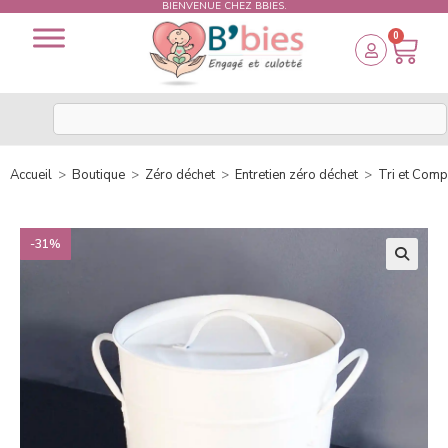
BIENVENUE CHEZ BBIES.
0
Accueil
>
Boutique
>
Zéro déchet
>
Entretien zéro déchet
>
Tri et Comp
-31%