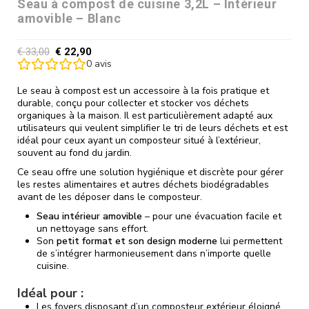
Seau à compost de cuisine 3,2L – Intérieur
amovible – Blanc
€
33,00
€
22,90
0
avis
Le seau à compost est un accessoire à la fois pratique et
durable, conçu pour collecter et stocker vos déchets
organiques à la maison. Il est particulièrement adapté aux
utilisateurs qui veulent simplifier le tri de leurs déchets et est
idéal pour ceux ayant un composteur situé à l’extérieur,
souvent au fond du jardin.
Ce seau offre une solution hygiénique et discrète pour gérer
les restes alimentaires et autres déchets biodégradables
avant de les déposer dans le composteur.
Seau intérieur amovible
– pour une évacuation facile et
un nettoyage sans effort.
Son
petit format et son design moderne
lui permettent
de s’intégrer harmonieusement dans n’importe quelle
cuisine.
Idéal pour :
Les foyers disposant d’un composteur extérieur éloigné