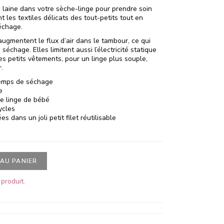
 laine dans votre sèche-linge pour prendre soin
t les textiles délicats des tout-petits tout en
séchage.
augmentent le flux d’air dans le tambour, ce qui
échage. Elles limitent aussi l’électricité statique
s petits vêtements, pour un linge plus souple,
.
temps de séchage
e
e linge de bébé
ycles
es dans un joli petit filet réutilisable
AU PANIER
produit.