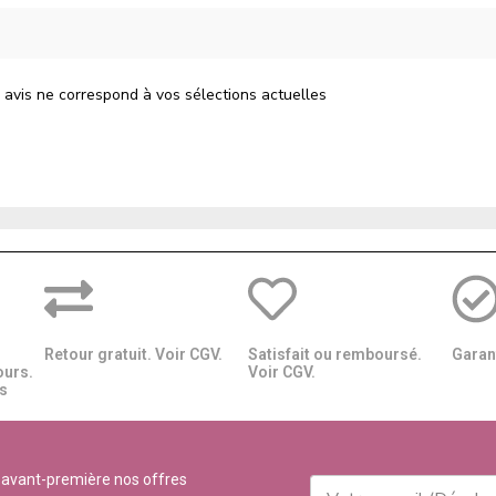
 avis ne correspond à vos sélections actuelles
Retour gratuit. Voir CGV.
Satisfait ou remboursé.
Garant
ours.
Voir CGV.
​​
 avant-première nos offres