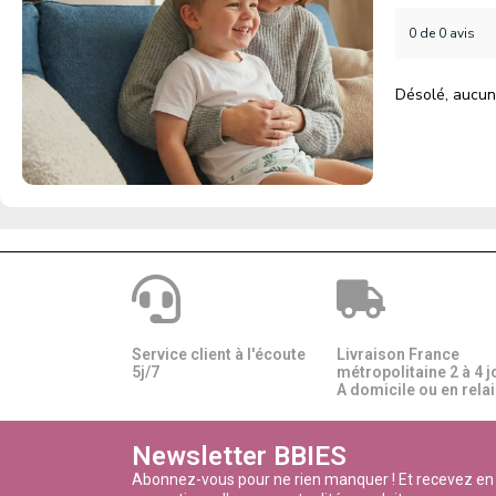
0 de 0 avis
Désolé, aucun
Service client à l'écoute
Livraison France
5j/7
métropolitaine 2 à 4 j
A domicile ou en relais
Newsletter BBIES
Abonnez-vous pour ne rien manquer ! Et recevez en