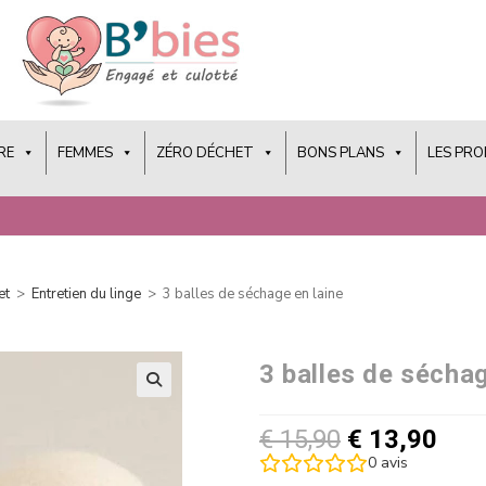
RE
FEMMES
ZÉRO DÉCHET
BONS PLANS
LES PR
et
>
Entretien du linge
>
3 balles de séchage en laine
3 balles de séchag
€
15,90
€
13,90
0
avis