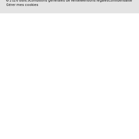
© 2026 BBIES
Conditions générales de vente
Mentions légales
Confidentialité
Gérer mes cookies