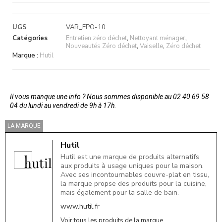
UGS
VAR_EPO-10
Catégories
Entretien zéro déchet
,
Nettoyant ménager
,
Nouveautés Zéro déchet
,
Vaiselle
,
Zéro déchet
Marque :
Hutil
Il vous manque une info ? Nous sommes disponible au 02 40 69 58
04 du lundi au vendredi de 9h à 17h.
LA MARQUE
Hutil
Hutil est une marque de produits alternatifs
aux produits à usage uniques pour la maison.
Avec ses incontournables couvre-plat en tissu,
la marque propse des produits pour la cuisine,
mais également pour la salle de bain.
www.hutil.fr
Voir tous les produits de la marque