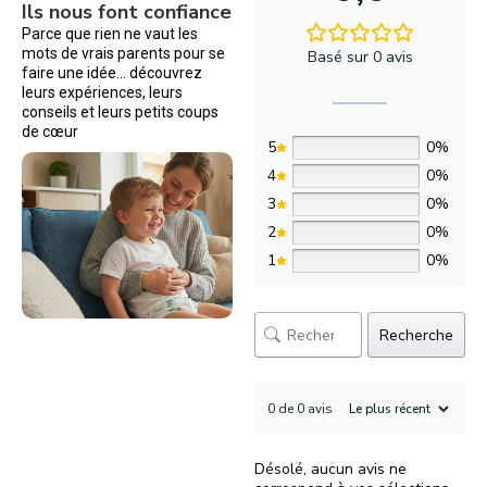
Ils nous font confiance
Parce que rien ne vaut les
mots de vrais parents pour se
Basé sur 0 avis
faire une idée… découvrez
leurs expériences, leurs
conseils et leurs petits coups
de cœur
5
0%
4
0%
3
0%
2
0%
1
0%
Recherche
0 de 0 avis
Désolé, aucun avis ne