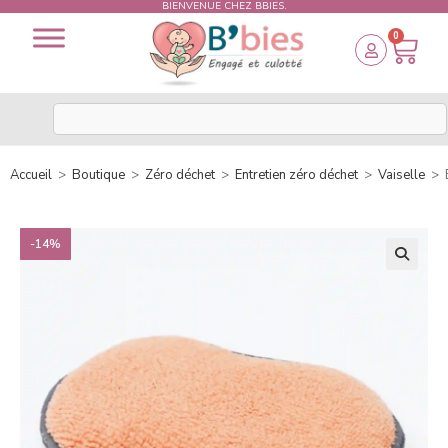
BIENVENUE CHEZ BBIES.
0
Accueil
>
Boutique
>
Zéro déchet
>
Entretien zéro déchet
>
Vaiselle
>
-14%