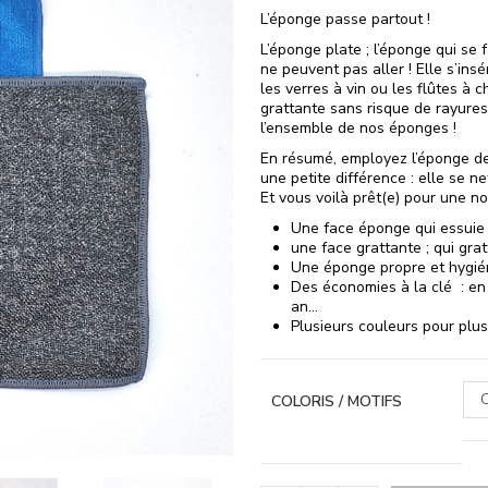
L’éponge passe partout !
L’éponge plate ; l’éponge qui se 
ne peuvent pas aller ! Elle s’ins
les verres à vin ou les flûtes à
grattante sans risque de rayures
l’ensemble de nos éponges !
En résumé, employez l’éponge d
une petite différence : elle se n
Et vous voilà prêt(e) pour une nou
Une face éponge qui essuie 
une face grattante ; qui gra
Une éponge propre et hygié
Des économies à la clé : e
an…
Plusieurs couleurs pour plusie
C
COLORIS / MOTIFS