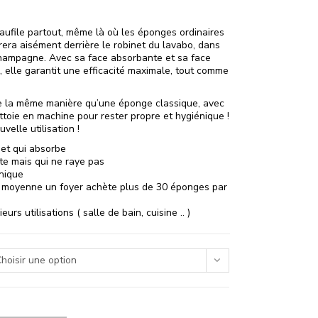
faufile partout, même là où les éponges ordinaires
érera aisément derrière le robinet du lavabo, dans
 champagne. Avec sa face absorbante et sa face
, elle garantit une efficacité maximale, tout comme
e la même manière qu’une éponge classique, avec
ettoie en machine pour rester propre et hygiénique !
velle utilisation !
et qui absorbe
tte mais qui ne raye pas
nique
n moyenne un foyer achète plus de 30 éponges par
urs utilisations ( salle de bain, cuisine .. )
hoisir une option