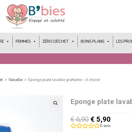
RE
FEMMES
ZÉRO DÉCHET
BONS PLANS
LES PR
et
>
Vaiselle
>
Eponge plate lavable grattante – A choisir
Eponge plate lavab
€
6,90
€
5,90
0
avis