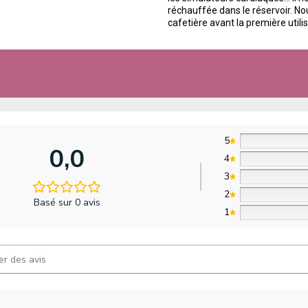
réchauffée dans le réservoir. No
cafetière avant la première utilis
5
0,0
4
3
2
Basé sur 0 avis
1