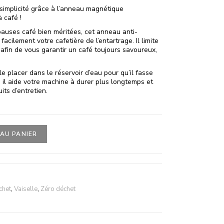
 simplicité grâce à l’anneau magnétique
 café !
pauses café bien méritées, cet anneau anti-
acilement votre cafetière de l’entartrage. Il limite
 afin de vous garantir un café toujours savoureux,
e le placer dans le réservoir d’eau pour qu’il fasse
t, il aide votre machine à durer plus longtemps et
its d’entretien.
AU PANIER
chet
,
Vaiselle
,
Zéro déchet