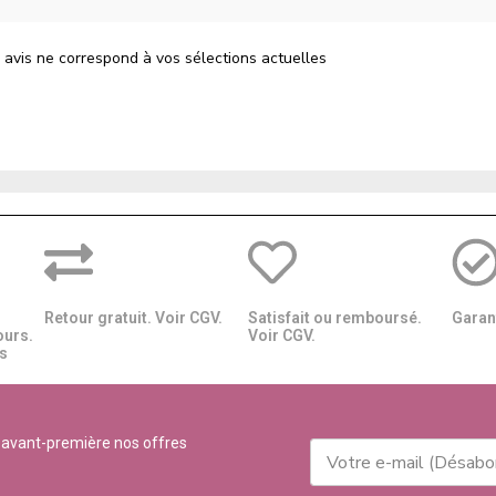
 avis ne correspond à vos sélections actuelles
Retour gratuit. Voir CGV.
Satisfait ou remboursé.
Garant
ours.
Voir CGV.
​​
 avant-première nos offres