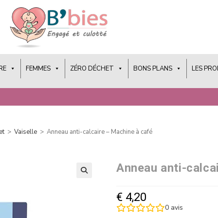
RE
FEMMES
ZÉRO DÉCHET
BONS PLANS
LES PR
et
>
Vaiselle
>
Anneau anti-calcaire – Machine à café
Anneau anti-calca
€
4,20
0
avis