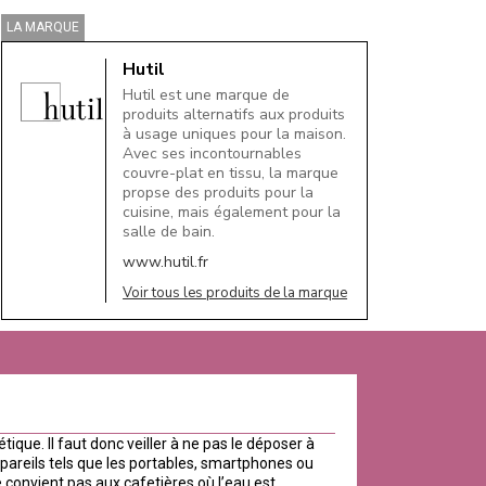
LA MARQUE
Hutil
Hutil est une marque de
produits alternatifs aux produits
à usage uniques pour la maison.
Avec ses incontournables
couvre-plat en tissu, la marque
propse des produits pour la
cuisine, mais également pour la
salle de bain.
www.hutil.fr
Voir tous les produits de la marque
ique. Il faut donc veiller à ne pas le déposer à
pareils tels que les portables, smartphones ou
e convient pas aux cafetières où l’eau est