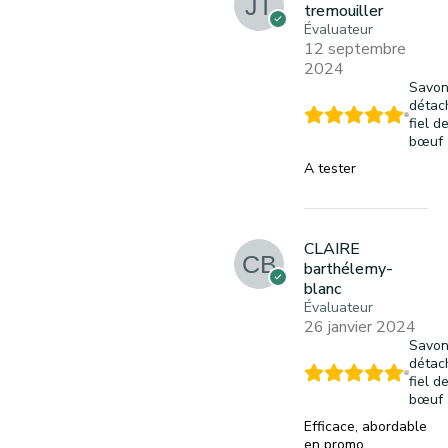
tremouiller
Évaluateur
12 septembre
2024
Savo
détac
fiel d
bœuf
A tester
CLAIRE
barthélemy-
blanc
Évaluateur
26 janvier 2024
Savo
détac
fiel d
bœuf
Efficace, abordable
en promo