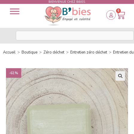
BIENVENUE CHEZ BBIES.
0
Accueil
>
Boutique
>
Zéro déchet
>
Entretien zéro déchet
>
Entretien du
-61%