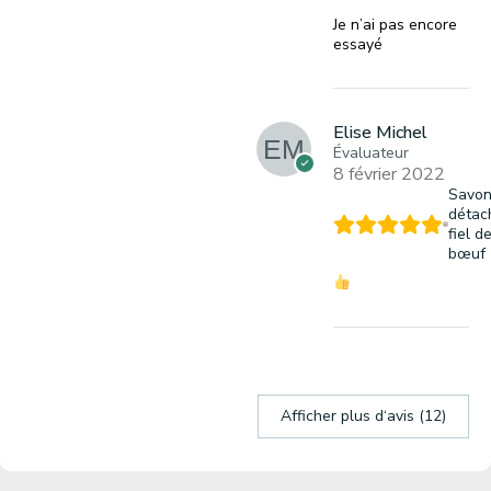
Je n’ai pas encore
essayé
Elise Michel
Évaluateur
8 février 2022
Savo
détac
fiel d
bœuf
Afficher plus d‘avis (12)