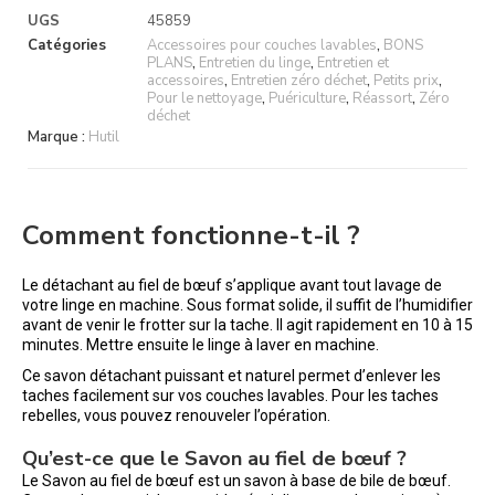
UGS
45859
Catégories
Accessoires pour couches lavables
,
BONS
PLANS
,
Entretien du linge
,
Entretien et
accessoires
,
Entretien zéro déchet
,
Petits prix
,
Pour le nettoyage
,
Puériculture
,
Réassort
,
Zéro
déchet
Marque :
Hutil
Comment fonctionne-t-il ?
Le détachant au fiel de bœuf s’applique avant tout lavage de
votre linge en machine. Sous format solide, il suffit de l’humidifier
avant de venir le frotter sur la tache. Il agit rapidement en 10 à 15
minutes. Mettre ensuite le linge à laver en machine.
Ce savon détachant puissant et naturel permet d’enlever les
taches facilement sur vos couches lavables. Pour les taches
rebelles, vous pouvez renouveler l’opération.
Qu’est-ce que le Savon au fiel de bœuf ?
Le Savon au fiel de bœuf est un savon à base de bile de bœuf.