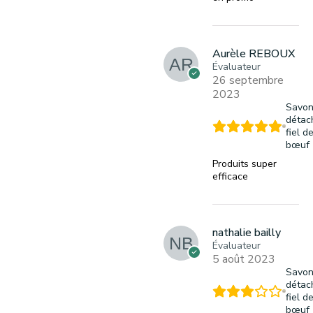
Aurèle REBOUX
Évaluateur
26 septembre
2023
Savo
détac
fiel d
bœuf
Produits super
efficace
nathalie bailly
Évaluateur
5 août 2023
Savo
détac
fiel d
bœuf