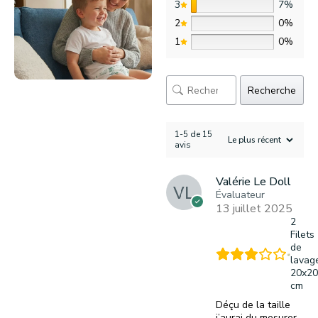
3
7%
2
0%
1
0%
Recherche
1-5 de 15
avis
Valérie Le Doll
Évaluateur
13 juillet 2025
2
Filets
de
lavag
20x20
cm
Déçu de la taille
j’aurai du mesurer