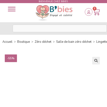
BIENVENUE CHEZ BBIES.
0
Accueil
>
Boutique
>
Zéro déchet
>
Salle de bain zéro déchet
>
Lingett
-55%