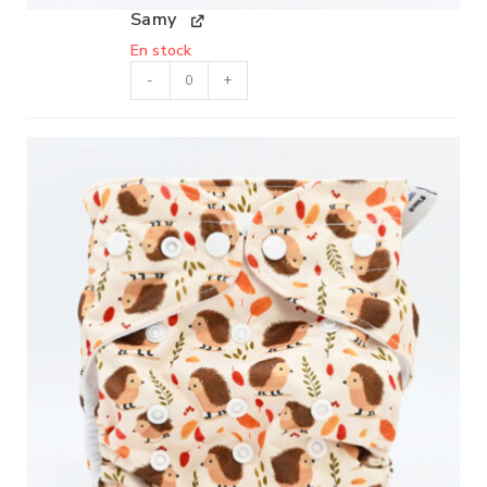
Samy
En stock
-
+