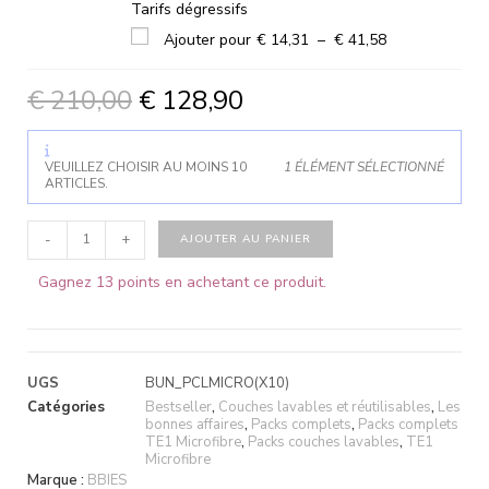
Tarifs dégressifs
Ajouter pour
€
14,31
–
€
41,58
€
210,00
€
128,90
VEUILLEZ CHOISIR AU MOINS 10
1 ÉLÉMENT SÉLECTIONNÉ
ARTICLES.
-
+
AJOUTER AU PANIER
Gagnez 13 points en achetant ce produit.
UGS
BUN_PCLMICRO(X10)
Catégories
Bestseller
,
Couches lavables et réutilisables
,
Les
bonnes affaires
,
Packs complets
,
Packs complets
TE1 Microfibre
,
Packs couches lavables
,
TE1
Microfibre
Marque :
BBIES