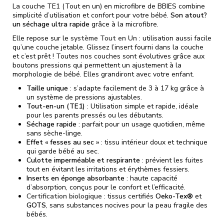
La couche TE1 (Tout en un) en microfibre de BBIES combine
simplicité d’utilisation et confort pour votre bébé.
Son atout?
un séchage ultra rapide
grâce à la microfibre.
Elle repose sur le
système Tout en Un
: utilisation aussi facile
qu’une couche jetable. Glissez l’insert fourni dans la couche
et c’est prêt ! Toutes nos couches sont évolutives grâce aux
boutons pressions qui permettent un ajustement à la
morphologie de bébé. Elles grandiront avec votre enfant.
Taille unique
: s’adapte facilement de 3 à 17 kg grâce à
un système de pressions ajustables.
Tout-en-un (TE1)
: Utilisation simple et rapide, idéale
pour les parents pressés ou les débutants.
Séchage rapide
: parfait pour un usage quotidien, même
sans sèche-linge.
Effet « fesses au sec »
: tissu intérieur doux et technique
qui garde bébé au sec.
Culotte imperméable et respirante
: prévient les fuites
tout en évitant les irritations et érythèmes fessiers.
Inserts en éponge absorbante
: haute capacité
d’absorption, conçus pour le confort et l’efficacité.
Certification biologique
: tissus certifiés
Oeko-Tex®
et
GOTS
, sans substances nocives pour la peau fragile des
bébés.