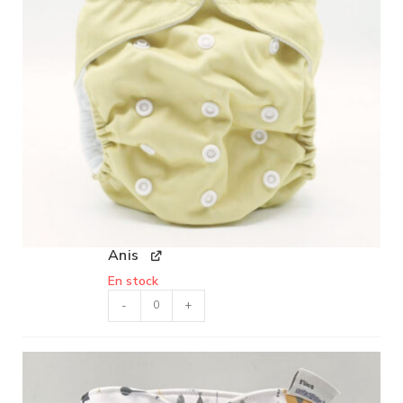
Anis
En stock
-
+