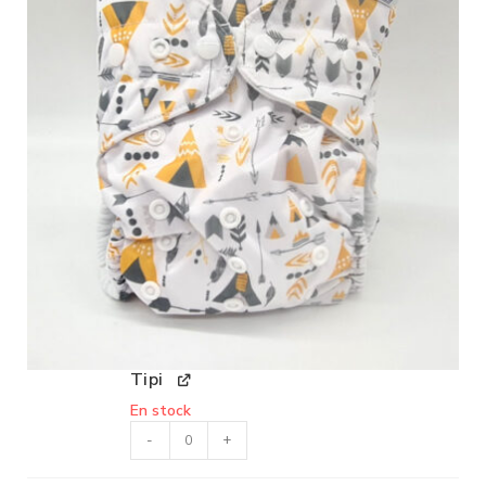
Tipi
En stock
-
+