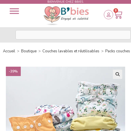
BIENVENUE CHEZ BBIES.
0
Accueil
>
Boutique
>
Couches lavables et réutilisables
>
Packs couches
-39%