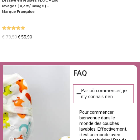
Lessive en feuilles FLOC – 200
lavages ( 0,27€/ lavage ) –
Marque Française
Note
5.00
€
79,50
€
55,90
sur 5
FAQ
Par où commencer, je
n'y connais rien
Pour commencer
bienvenue dans le
monde des couches
lavables. Effectivement,
c’est un monde avec