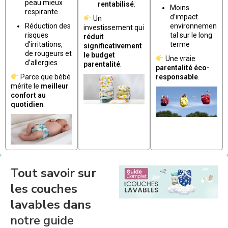
peau mieux
rentabilisé
.
Moins
respirante.
d’impact
Un
Réduction des
environnemen
investissement qui
risques
tal sur le long
réduit
d’irritations,
terme
significativement
de rougeurs et
le budget
Une vraie
d’allergies
parentalité
.
parentalité éco-
Parce que bébé
responsable
.
mérite le
meilleur
confort au
quotidien
.
Tout savoir sur
les couches
lavables dans
notre guide