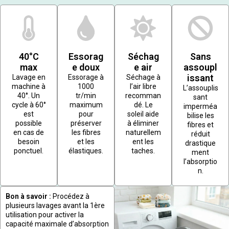
40°C
Essorag
Séchag
Sans
max
e doux
e air
assoupl
issant
Lavage en
Essorage à
Séchage à
machine à
1000
l’air libre
L’assouplis
40°. Un
tr/min
recomman
sant
cycle à 60°
maximum
dé. Le
imperméa
est
pour
soleil aide
bilise les
possible
préserver
à éliminer
fibres et
en cas de
les fibres
naturellem
réduit
besoin
et les
ent les
drastique
ponctuel.
élastiques.
taches.
ment
l’absorptio
n.
Bon à savoir :
Procédez à
plusieurs lavages avant la 1ère
utilisation pour activer la
capacité maximale d’absorption