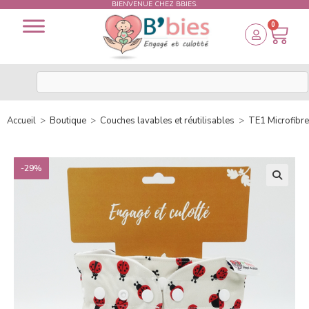
BIENVENUE CHEZ BBIES.
0
Accueil
>
Boutique
>
Couches lavables et réutilisables
>
TE1 Microfibre
-29%