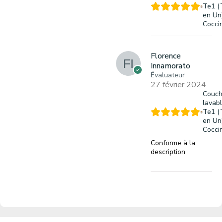
Te1 (
en Un)
Cocci
Florence
Innamorato
Évaluateur
27 février 2024
Couc
lavab
Te1 (
en Un)
Cocci
Conforme à la
description