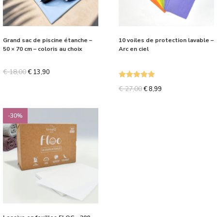
Grand sac de piscine étanche –
10 voiles de protection lavable –
50 × 70 cm – coloris au choix
Arc en ciel
€
18,00
€
13,90
Note
5.00
€
27,00
€
8,99
sur 5
-30%