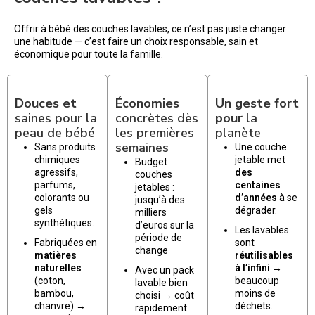
Offrir à bébé des couches lavables, ce n’est pas juste changer
une habitude — c’est faire un choix responsable, sain et
économique pour toute la famille.
Douces et
Économies
Un geste fort
saines pour la
concrètes dès
pour
la
peau de bébé
les premières
planète
semaines
Sans produits
Une couche
chimiques
jetable met
Budget
agressifs,
des
couches
parfums,
centaines
jetables :
colorants ou
d’années
à se
jusqu’à des
gels
dégrader.
milliers
synthétiques.
d’euros sur la
Les lavables
période de
Fabriquées en
sont
change
matières
réutilisables
naturelles
à l’infini
→
Avec un pack
(coton,
beaucoup
lavable bien
bambou,
moins de
choisi → coût
chanvre) →
déchets.
rapidement