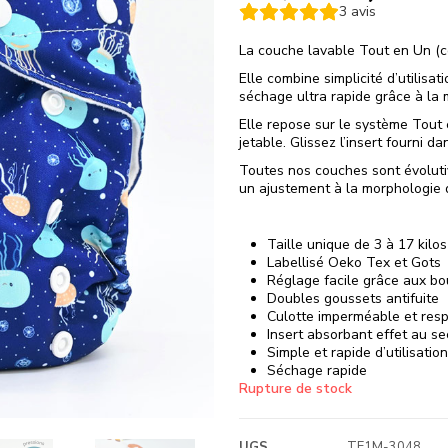
3
avis
La couche lavable Tout en Un (c
Elle combine simplicité d’utilisat
séchage ultra rapide grâce à la m
Elle repose sur le système Tout e
jetable. Glissez l’insert fourni da
Toutes nos couches sont évoluti
un ajustement à la morphologie d
Taille unique de 3 à 17 kilos
Labellisé Oeko Tex et Gots
Réglage facile grâce aux bo
Doubles goussets antifuite
Culotte imperméable et resp
Insert absorbant effet au se
Simple et rapide d’utilisation
Séchage rapide
Rupture de stock
UGS
TE1M-3048