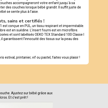
s couches accompagneront votre enfant jusqu`à sa
ter des couches lorsque bébé grandit. Il suffit juste de
ébé se sente plus à l’aise.
s, sains et certifiés !
E1 est conçue en PUL, un tissu respirant et imperméable.
bre est en suédine. L’insert fourni est en microfibre.
sées et sont labélisés OEKO TEX Standard 100 Classe I
 il garantissent l’innocuité des tissus sur la peau des
is estival, printanier, vif ou pastel, faites vous plaisir !
a couche. Ajustez sur bébé grâce aux
ros. Et c’est prêt !