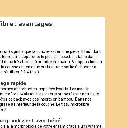
ibre : avantages,
un) signifie que la couche est en une pièce. Il faut donc
ystème qui s’apparente le plus à la couche jetable dans
nt donc très faciles à prendre en main. (Par opposition au
 la couche est en deux parties : une partie à changer à
 réutiliser 3 à 4 fois.)
hage rapide
s parties absorbantes, appelées Inserts. Les inserts
microfibre. Mais tous les inserts proposés sur notre site
éter ce pack avec des inserts en bambou. Dans nos
lisse à l’intérieur de la couche. Le tissu microfibre
ment.
qui grandissent avec bébé
 règle à la morphologie de votre enfant grâce à un système