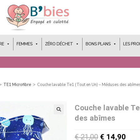
RE
FEMMES
ZÉRO DÉCHET
BONS PLANS
LES PR
>
TE1 Microfibre
>
Couche lavable Te1 (Tout en Un) – Méduses des abîme
Couche lavable Te
des abîmes
€
21,00
€
14,90