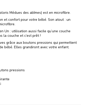
oloris Médues des abîmes) est en microfibre.
ion et confort pour votre bébé. Son atout : un
icrofibre.
n Un : utilisation aussi facile qu’une couche
ns la couche et c’est prêt !
ves grâce aux boutons pressions qui permettent
e bébé. Elles grandiront avec votre enfant.
utons pressions
irante
c